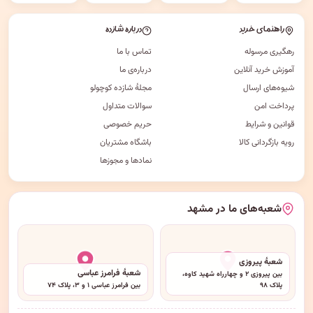
راهنمای خرید
درباره شازده
رهگیری مرسوله
تماس با ما
آموزش خرید آنلاین
درباره‌ی ما
شیوه‌های ارسال
مجلهٔ شازده کوچولو
پرداخت امن
سوالات متداول
قوانین و شرایط
حریم خصوصی
رویه بازگردانی کالا
باشگاه مشتریان
نمادها و مجوزها
شعبه‌های ما در مشهد
شعبهٔ پیروزی
شعبهٔ فرامرز عباسی
بین پیروزی ۲ و چهارراه شهید کاوه،
پلاک ۹۸
بین فرامرز عباسی ۱ و ۳، پلاک ۷۴