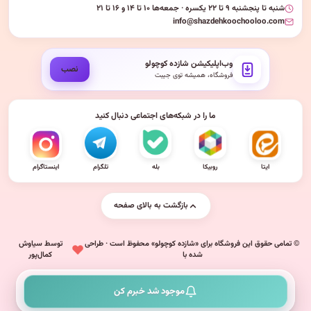
شنبه تا پنجشنبه ۹ تا ۲۲ یکسره · جمعه‌ها ۱۰ تا ۱۴ و ۱۶ تا ۲۱
info@shazdehkoochooloo.com
وب‌اپلیکیشن شازده کوچولو
نصب
فروشگاه، همیشه توی جیبت
ما را در شبکه‌های اجتماعی دنبال کنید
ایتا
روبیکا
بله
تلگرام
اینستاگرام
بازگشت به بالای صفحه
© تمامی حقوق این فروشگاه برای «شازده کوچولو» محفوظ است · طراحی
توسط سیاوش
شده با
کمال‌پور
موجود شد خبرم کن