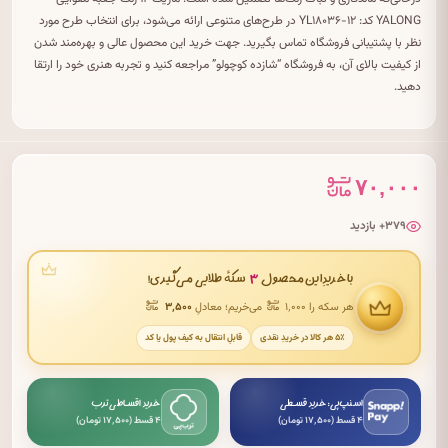
YALONG کد: YL۱۸۰۳۶-۱۲ در طرح‌های متنوعی ارائه می‌شود، برای انتخاب طرح مورد
نظر با پشتیبانی فروشگاه تماس بگیرید. جهت خرید این محصول عالی و بهره‌مند شدن
از کیفیت بالای آن، به فروشگاه “شازده کوچولو” مراجعه کنید و تجربه هنری خود را ارتقا
دهید.
۷۰,۰۰۰
۳۷۹+ بازدید
۳
با خریدِ این محصول
سکهٔ طلایی می‌گیری!
هر سکه را ۱٬۰۰۰
می‌خریم؛ معادلِ
۳٬۵۰۰
۵٪ هر کالا در خریدِ نقدی
قابلِ انتقال به کیف پول یا کد
اسنپ‌پی: خرید قسطی
خرید اقساطی ترب
۴ قسط (۱۷٬۵۰۰ تومان)
۴ قسط (۱۷٬۵۰۰ تومان)