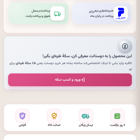
خرید اعتباری دیجی‌پی
پرداخت در محل
پرداخت در پایان ماه
تحویل و پرداخت راحت
این محصول را به دوستانت معرفی کن،
سکهٔ نقره‌ای
بگیر!
کافیه وارد بشی تا لینکِ اختصاصی‌ات ساخته بشه؛ هر خریدِ دوستت یعنی
۵٪ سکهٔ نقره‌ای
برای
تو.
ورود و کسبِ سکه
۷ روز بازگشت
ارسال رایگان
اصالت کالا
گارانتی