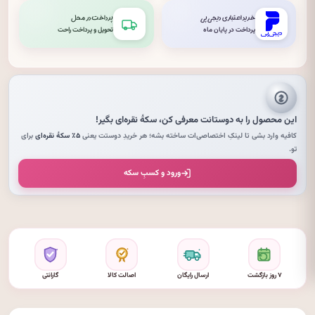
خرید اعتباری دیجی‌پی
پرداخت در محل
پرداخت در پایان ماه
تحویل و پرداخت راحت
این محصول را به دوستانت معرفی کن،
سکهٔ نقره‌ای
بگیر!
کافیه وارد بشی تا لینکِ اختصاصی‌ات ساخته بشه؛ هر خریدِ دوستت یعنی
۵٪ سکهٔ نقره‌ای
برای
تو.
ورود و کسبِ سکه
۷ روز بازگشت
ارسال رایگان
اصالت کالا
گارانتی