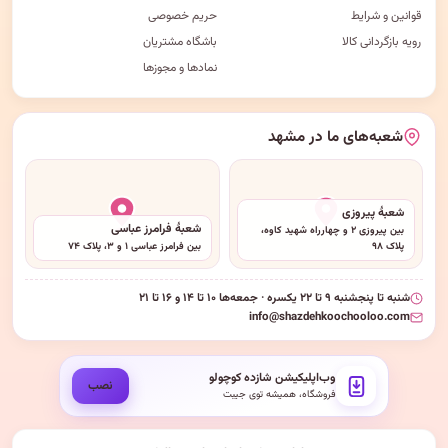
قوانین و شرایط
حریم خصوصی
رویه بازگردانی کالا
باشگاه مشتریان
نمادها و مجوزها
شعبه‌های ما در مشهد
شعبهٔ پیروزی
شعبهٔ فرامرز عباسی
بین پیروزی ۲ و چهارراه شهید کاوه،
پلاک ۹۸
بین فرامرز عباسی ۱ و ۳، پلاک ۷۴
شنبه تا پنجشنبه ۹ تا ۲۲ یکسره · جمعه‌ها ۱۰ تا ۱۴ و ۱۶ تا ۲۱
info@shazdehkoochooloo.com
وب‌اپلیکیشن شازده کوچولو
نصب
فروشگاه، همیشه توی جیبت