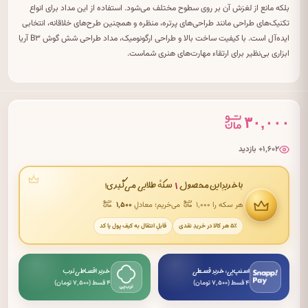
بلکه مانع از لغزش آن بر روی سطوح مختلف می‌شود. استفاده از این مداد برای انواع
تکنیک‌های طراحی مانند طراحی‌های پرتره، منظره و همچنین طرح‌های خلاقانه، انتخابی
ایده‌آل است. با کیفیت ساخت بالا و طراحی ارگونومیک، مداد طراحی شش گوش B۳ آریا
ابزاری بی‌نظیر برای ارتقاء مهارت‌های هنری شماست.
۳۰,۰۰۰
۱٬۶۰۲+ بازدید
۱
با خریدِ این محصول
سکهٔ طلایی می‌گیری!
هر سکه را ۱٬۰۰۰
می‌خریم؛ معادلِ
۱٬۵۰۰
۵٪ هر کالا در خریدِ نقدی
قابلِ انتقال به کیف پول یا کد
اسنپ‌پی: خرید قسطی
خرید اقساطی ترب
۴ قسط (۷٬۵۰۰ تومان)
۴ قسط (۷٬۵۰۰ تومان)