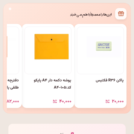
این‌ها را معمولاً با هم می‌خرند
پاکن R۳۶ فکتیس
پوشه دکمه دار A۴ پاپکو
کد:A۴-۱۰۵
طلقی پاپکو
۸۲٬۰۰۰
۴۰٬۰۰۰
۲۰٬۰۰۰
۰