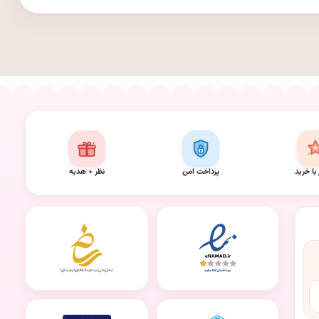
 با خرید
پرداخت امن
نظر + هدیه