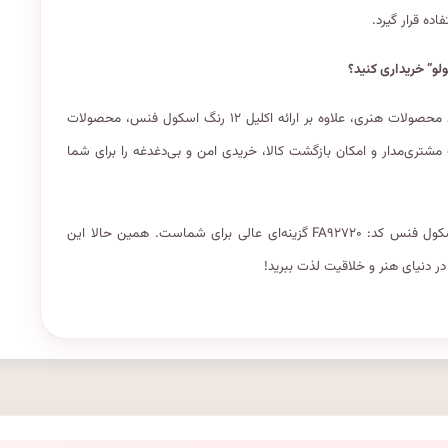
ده قرار گیرد.
فروشگاه “شازده کوچولو” به عنوان یک مقصد مطمئن و معتبر برای خرید محصولات هنری، علاوه بر ارائه اکلیل ۱۲ رنگ اسکول فنس، محصولات
ت مشتری‌مدار و امکان بازگشت کالا، خریدی امن و بی‌دغدغه را برای شما
اگر به دنبال یک ابزار هنری جذاب و باکیفیت هستید، اکلیل ۱۲ رنگ اسکول فنس کد: FA۹۲۷۲۰ گزینه‌ای عالی برای شماست. همین حالا این
در دنیای هنر و خلاقیت لذت ببرید!