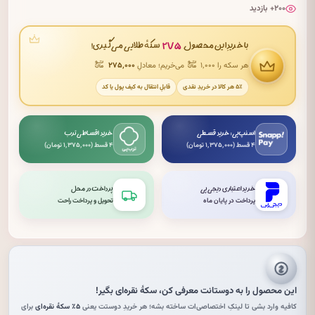
۲۰۰+ بازدید
۲۷۵
با خریدِ این محصول
سکهٔ طلایی می‌گیری!
هر سکه را ۱٬۰۰۰
می‌خریم؛ معادلِ
۲۷۵٬۰۰۰
۵٪ هر کالا در خریدِ نقدی
قابلِ انتقال به کیف پول یا کد
اسنپ‌پی: خرید قسطی
خرید اقساطی ترب
۴ قسط (۱٬۳۷۵٬۰۰۰ تومان)
۴ قسط (۱٬۳۷۵٬۰۰۰ تومان)
خرید اعتباری دیجی‌پی
پرداخت در محل
پرداخت در پایان ماه
تحویل و پرداخت راحت
این محصول را به دوستانت معرفی کن،
سکهٔ نقره‌ای
بگیر!
کافیه وارد بشی تا لینکِ اختصاصی‌ات ساخته بشه؛ هر خریدِ دوستت یعنی
۵٪ سکهٔ نقره‌ای
برای