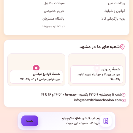
پرداخت امن
سوالات متداول
قوانین و شرایط
حریم خصوصی
رویه بازگردانی کالا
باشگاه مشتریان
نمادها و مجوزها
شعبه‌های ما در مشهد
شعبهٔ پیروزی
شعبهٔ فرامرز عباسی
بین پیروزی ۲ و چهارراه شهید کاوه،
پلاک ۹۸
بین فرامرز عباسی ۱ و ۳، پلاک ۷۴
شنبه تا پنجشنبه ۹ تا ۲۲ یکسره · جمعه‌ها ۱۰ تا ۱۴ و ۱۶ تا ۲۱
info@shazdehkoochooloo.com
وب‌اپلیکیشن شازده کوچولو
نصب
فروشگاه، همیشه توی جیبت