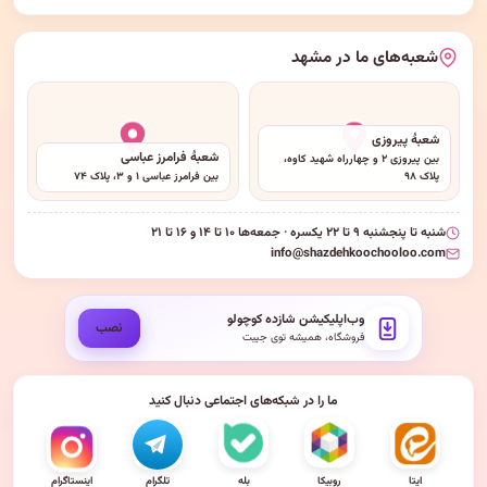
شعبه‌های ما در مشهد
شعبهٔ پیروزی
شعبهٔ فرامرز عباسی
بین پیروزی ۲ و چهارراه شهید کاوه،
پلاک ۹۸
بین فرامرز عباسی ۱ و ۳، پلاک ۷۴
شنبه تا پنجشنبه ۹ تا ۲۲ یکسره · جمعه‌ها ۱۰ تا ۱۴ و ۱۶ تا ۲۱
info@shazdehkoochooloo.com
وب‌اپلیکیشن شازده کوچولو
نصب
فروشگاه، همیشه توی جیبت
ما را در شبکه‌های اجتماعی دنبال کنید
ایتا
روبیکا
بله
تلگرام
اینستاگرام