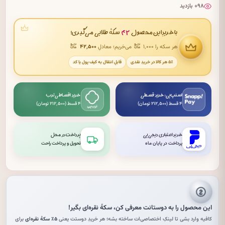
۹۸+ بازدید
۴۲
با خریدِ این محصول
سکهٔ طلایی می‌گیری!
هر سکه را ۱٬۰۰۰
می‌خریم؛ معادلِ
۴۲٬۵۰۰
۵٪ هر کالا در خریدِ نقدی
قابلِ انتقال به کیف پول یا کد
اسنپ‌پی: خرید قسطی
خرید اقساطی ترب
۴ قسط (۲۱۲٬۵۰۰ تومان)
۴ قسط (۲۱۲٬۵۰۰ تومان)
خرید اعتباری دیجی‌پی
پرداخت در محل
پرداخت در پایان ماه
تحویل و پرداخت راحت
این محصول را به دوستانت معرفی کن،
سکهٔ نقره‌ای
بگیر!
کافیه وارد بشی تا لینکِ اختصاصی‌ات ساخته بشه؛ هر خریدِ دوستت یعنی
۵٪ سکهٔ نقره‌ای
برای