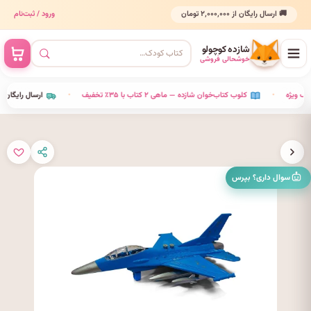
🚚 ارسال رایگان از ۲٬۰۰۰٬۰۰۰ تومان
ورود / ثبت‌نام
شازده کوچولو
خوشحالی فروشی
•
کلوب کتاب‌خوان شازده — ماهی ۲ کتاب با ۳۵٪ تخفیف
•
ارسال رایگان
سوال داری؟ بپرس