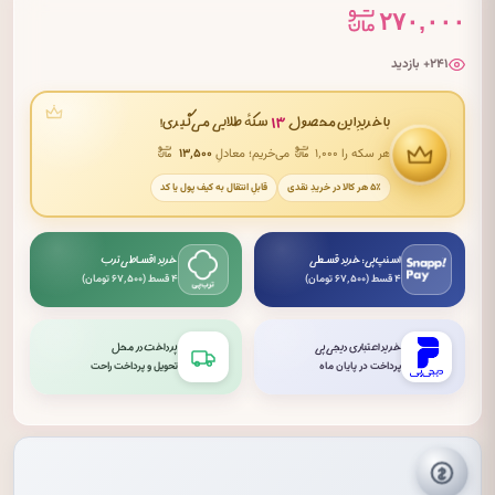
۲۷۰,۰۰۰
۲۴۱+ بازدید
۱۳
با خریدِ این محصول
سکهٔ طلایی می‌گیری!
هر سکه را ۱٬۰۰۰
می‌خریم؛ معادلِ
۱۳٬۵۰۰
۵٪ هر کالا در خریدِ نقدی
قابلِ انتقال به کیف پول یا کد
اسنپ‌پی: خرید قسطی
خرید اقساطی ترب
۴ قسط (۶۷٬۵۰۰ تومان)
۴ قسط (۶۷٬۵۰۰ تومان)
خرید اعتباری دیجی‌پی
پرداخت در محل
پرداخت در پایان ماه
تحویل و پرداخت راحت