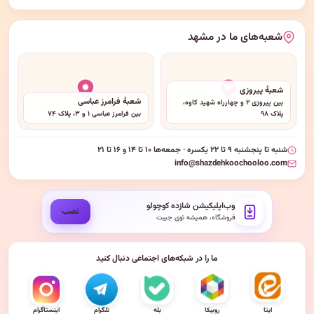
شعبه‌های ما در مشهد
شعبهٔ پیروزی
شعبهٔ فرامرز عباسی
بین پیروزی ۲ و چهارراه شهید کاوه،
پلاک ۹۸
بین فرامرز عباسی ۱ و ۳، پلاک ۷۴
شنبه تا پنجشنبه ۹ تا ۲۲ یکسره · جمعه‌ها ۱۰ تا ۱۴ و ۱۶ تا ۲۱
info@shazdehkoochooloo.com
وب‌اپلیکیشن شازده کوچولو
نصب
فروشگاه، همیشه توی جیبت
ما را در شبکه‌های اجتماعی دنبال کنید
ایتا
روبیکا
بله
تلگرام
اینستاگرام