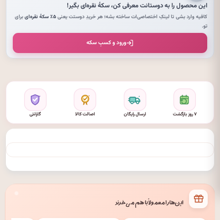
این محصول را به دوستانت معرفی کن،
سکهٔ نقره‌ای
بگیر!
کافیه وارد بشی تا لینکِ اختصاصی‌ات ساخته بشه؛ هر خریدِ دوستت یعنی
۵٪ سکهٔ نقره‌ای
برای
تو.
ورود و کسبِ سکه
۷ روز بازگشت
ارسال رایگان
اصالت کالا
گارانتی
این‌ها را معمولاً با هم می‌خرند