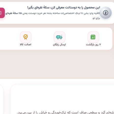
این محصول را به دوستانت معرفی کن،
سکهٔ نقره‌ای
بگیر!
کافیه وارد بشی تا لینکِ اختصاصی‌ات ساخته بشه؛ هر خریدِ دوستت یعنی
۵٪ سکهٔ نقره‌ای
برای تو.
۷ روز بازگشت
ارسال رایگان
اصالت کالا
شه‌ای گرد و سطحی صاف است که ترک‌خوردگی و خراش را از بین می‌برد.