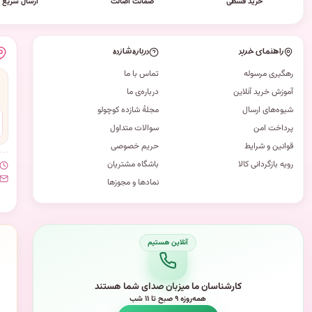
خرید قسطی
ضمانت اصالت
ارسال سریع
راهنمای خرید
درباره شازده
رهگیری مرسوله
تماس با ما
آموزش خرید آنلاین
درباره‌ی ما
شیوه‌های ارسال
مجلهٔ شازده کوچولو
پرداخت امن
سوالات متداول
قوانین و شرایط
حریم خصوصی
رویه بازگردانی کالا
باشگاه مشتریان
نمادها و مجوزها
کارشناسان ما میزبان صدای شما هستند
همه‌روزه ۹ صبح تا ۱۱ شب