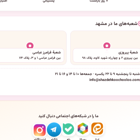
۷ روز بازگشت
پشتیبانی
امتیاز
شعبه‌های ما در مشهد
شعبهٔ پیروزی
شعبهٔ فرامرز عباسی
بین پیروزی ۲ و چهارراه شهید کاوه، پلاک ۹۸
بین فرامرز عباسی ۱ و ۳، پلاک ۷۴
شنبه تا پنجشنبه ۹ تا ۲۲ یکسره · جمعه‌ها ۱۰ تا ۱۴ و ۱۶ تا ۲۱
info@shazdehkoochooloo.com
ما را در شبکه‌های اجتماعی دنبال کنید
ایتا
روبیکا
بله
تلگرام
اینستاگرام