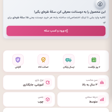
این محصول را به دوستانت معرفی کن،
سکهٔ نقره‌ای
بگیر!
کافیه وارد بشی تا لینکِ اختصاصی‌ات ساخته بشه؛ هر خریدِ دوستت یعنی
۵٪ سکهٔ نقره‌ای
برای
تو.
ورود و کسبِ سکه
۷ روز بازگشت
ارسال رایگان
اصالت کالا
گارانتی
سن مناسب
نوع بازی
۳ سال به بالا
آموزشی، جایگذاری
درجه سختی
جنس
متوسط
چوب