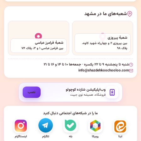
شعبه‌های ما در مشهد
شعبهٔ پیروزی
شعبهٔ فرامرز عباسی
بین پیروزی ۲ و چهارراه شهید کاوه،
پلاک ۹۸
بین فرامرز عباسی ۱ و ۳، پلاک ۷۴
شنبه تا پنجشنبه ۹ تا ۲۲ یکسره · جمعه‌ها ۱۰ تا ۱۴ و ۱۶ تا ۲۱
info@shazdehkoochooloo.com
وب‌اپلیکیشن شازده کوچولو
نصب
فروشگاه، همیشه توی جیبت
ما را در شبکه‌های اجتماعی دنبال کنید
ایتا
روبیکا
بله
تلگرام
اینستاگرام