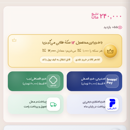
۲۴۰,۰۰۰
۵۵+ بازدید
۱۲
با خریدِ این محصول
سکهٔ طلایی می‌گیری!
هر سکه را ۱٬۰۰۰
می‌خریم؛ معادلِ
۱۲٬۰۰۰
۵٪ هر کالا در خریدِ نقدی
قابلِ انتقال به کیف پول یا کد
اسنپ‌پی: خرید قسطی
خرید اقساطی ترب
۴ قسط (۶۰٬۰۰۰ تومان)
۴ قسط (۶۰٬۰۰۰ تومان)
خرید اعتباری دیجی‌پی
پرداخت در محل
پرداخت در پایان ماه
تحویل و پرداخت راحت