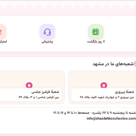
۷ روز بازگشت
پشتیبانی
امتیاز
شعبه‌های ما در مشهد
شعبهٔ پیروزی
شعبهٔ فرامرز عباسی
بین پیروزی ۲ و چهارراه شهید کاوه، پلاک ۹۸
بین فرامرز عباسی ۱ و ۳، پلاک ۷۴
شنبه تا پنجشنبه ۹ تا ۲۲ یکسره · جمعه‌ها ۱۰ تا ۱۴ و ۱۶ تا ۲۱
info@shazdehkoochooloo.com