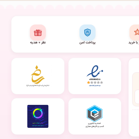
 با خرید
پرداخت امن
نظر + هدیه