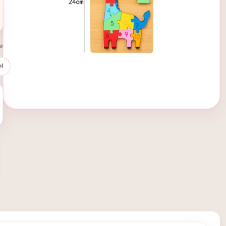
⭐ 
اع