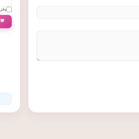
وقتی 
💬