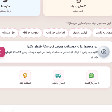
🧩
🎂
۳ سال به بالا
متوسط
گروه سنی
درجهٔ سختی
این محصول چه مهارت‌هایی می‌سازد؟
تماد به نفس
افزایش تمرکز
افزایش خلاقیت
تقویت حافظه
حل مسئله
این محصول را به دوستانت معرفی کن،
سکهٔ نقره‌ای
بگیر!
کافیه وارد بشی تا لینکِ اختصاصی‌ات ساخته بشه؛ هر خریدِ دوستت یعنی
۵٪ سکهٔ نقره‌ای
برای تو.
۷ روز بازگشت
ارسال رایگان
اصالت کالا