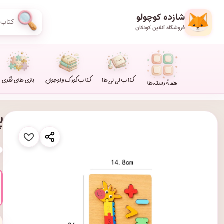
شازده کوچولو
فروشگاه آنلاین کودکان
کتاب نی نی ها
کتاب کودک و نوجوان
بازی های فکری
همهٔ دسته‌ها
پ