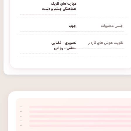
مهارت های ظریف
هماهنگی چشم و دست
جنس محتویات
چوب
تقویت هوش های گاردنر
تصویری - فضایی
منطقی - ریاضی
۰
۰
۰
۰
۰