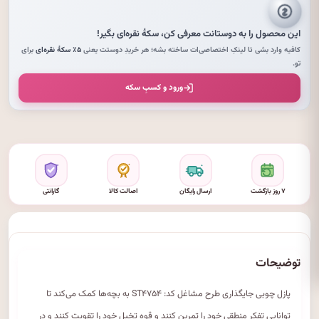
این محصول را به دوستانت معرفی کن،
سکهٔ نقره‌ای
بگیر!
کافیه وارد بشی تا لینکِ اختصاصی‌ات ساخته بشه؛ هر خریدِ دوستت یعنی
۵٪ سکهٔ نقره‌ای
برای
تو.
ورود و کسبِ سکه
۷ روز بازگشت
ارسال رایگان
اصالت کالا
گارانتی
توضیحات
پازل چوبی جایگذاری طرح مشاغل کد: ST۴۷۵۴ به بچه‌ها کمک می‌کند تا
توانایی تفکر منطقی خود را تمرین کنند و قوه تخیل خود را تقویت کنند و در