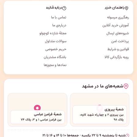
راهنمای خرید
درباره شازده
رهگیری مرسوله
تماس با ما
آموزش خرید آنلاین
درباره‌ی ما
شیوه‌های ارسال
مجلهٔ شازده کوچولو
پرداخت امن
سوالات متداول
قوانین و شرایط
حریم خصوصی
رویه بازگردانی کالا
باشگاه مشتریان
نمادها و مجوزها
شعبه‌های ما در مشهد
شعبهٔ پیروزی
شعبهٔ فرامرز عباسی
بین پیروزی ۲ و چهارراه شهید کاوه،
پلاک ۹۸
بین فرامرز عباسی ۱ و ۳، پلاک ۷۴
شنبه تا پنجشنبه ۹ تا ۲۲ یکسره · جمعه‌ها ۱۰ تا ۱۴ و ۱۶ تا ۲۱