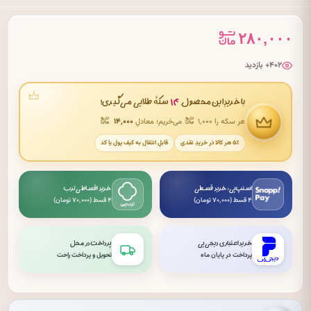
۲۸۰,۰۰۰
۴۰۲+ بازدید
۱۴
با خریدِ این محصول
سکهٔ طلایی می‌گیری!
هر سکه را ۱٬۰۰۰
می‌خریم؛ معادلِ
۱۴٬۰۰۰
۵٪ هر کالا در خریدِ نقدی
قابلِ انتقال به کیف پول یا کد
اسنپ‌پی: خرید قسطی
خرید اقساطی ترب
۴ قسط (۷۰٬۰۰۰ تومان)
۴ قسط (۷۰٬۰۰۰ تومان)
خرید اعتباری دیجی‌پی
پرداخت در محل
پرداخت در پایان ماه
تحویل و پرداخت راحت