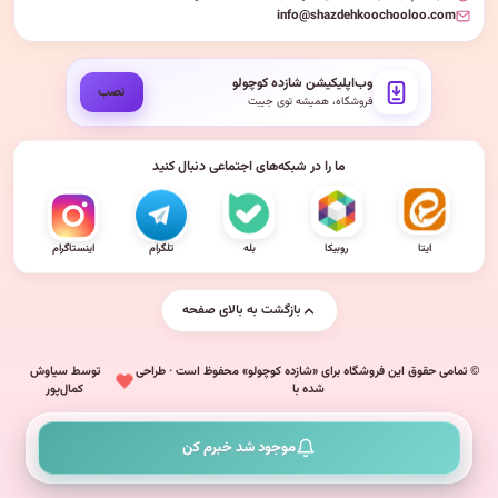
info@shazdehkoochooloo.com
وب‌اپلیکیشن شازده کوچولو
نصب
فروشگاه، همیشه توی جیبت
ما را در شبکه‌های اجتماعی دنبال کنید
ایتا
روبیکا
بله
تلگرام
اینستاگرام
بازگشت به بالای صفحه
© تمامی حقوق این فروشگاه برای «شازده کوچولو» محفوظ است · طراحی
توسط سیاوش
شده با
کمال‌پور
موجود شد خبرم کن