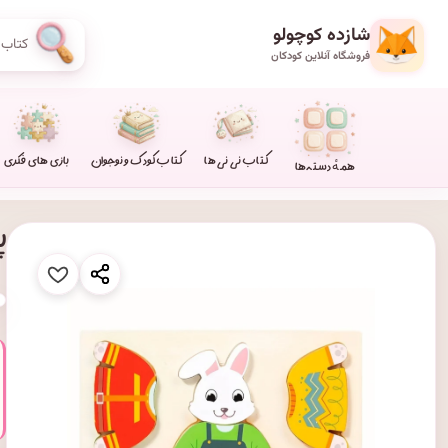
شازده کوچولو
فروشگاه آنلاین کودکان
کتاب نی نی ها
کتاب کودک و نوجوان
بازی های فکری
همهٔ دسته‌ها
پ