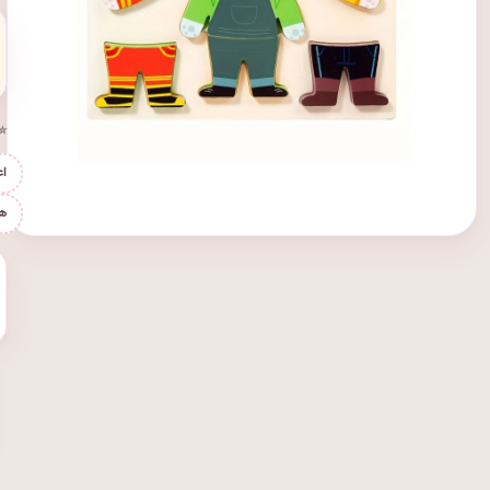
⭐ 
اع
ه