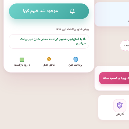
موجود شد خبرم کن!
روش‌های پرداخت این کالا:
🔔 با فعال‌کردن «خبرم کن»، به محض شارژ انبار پیامک
می‌گیری
یف
پرداخت امن
کالای اصل
۷ روز بازگشت
ورود و کسبِ سکه
گارانتی