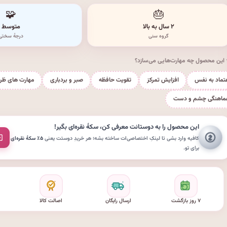
🧩
🎂
۲ سال به بالا
متوسط
گروه سنی
درجهٔ سختی
این محصول چه مهارت‌هایی می‌سازد؟
تماد به نفس
افزایش تمرکز
تقویت حافظه
صبر و بردباری
مهارت های ظر
ماهنگی چشم و دست
این محصول را به دوستانت معرفی کن،
سکهٔ نقره‌ای
بگیر!
کافیه وارد بشی تا لینکِ اختصاصی‌ات ساخته بشه؛ هر خریدِ دوستت یعنی
۵٪ سکهٔ نقره‌ای
برای تو.
۷ روز بازگشت
ارسال رایگان
اصالت کالا