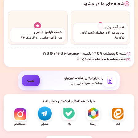
شعبه‌های ما در مشهد
شعبهٔ پیروزی
شعبهٔ فرامرز عباسی
بین پیروزی ۲ و چهارراه شهید کاوه،
پلاک ۹۸
بین فرامرز عباسی ۱ و ۳، پلاک ۷۴
شنبه تا پنجشنبه ۹ تا ۲۲ یکسره · جمعه‌ها ۱۰ تا ۱۴ و ۱۶ تا ۲۱
info@shazdehkoochooloo.com
وب‌اپلیکیشن شازده کوچولو
نصب
فروشگاه، همیشه توی جیبت
ما را در شبکه‌های اجتماعی دنبال کنید
ایتا
روبیکا
بله
تلگرام
اینستاگرام