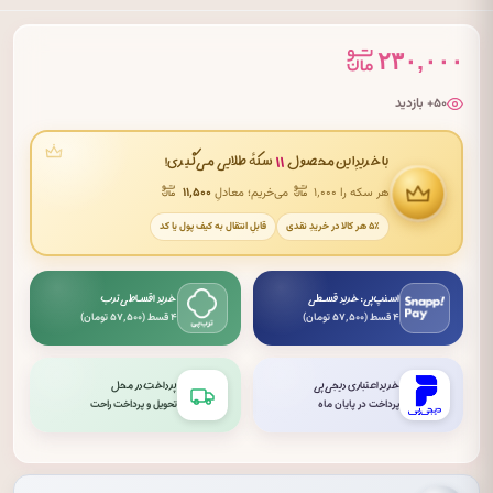
۲۳۰,۰۰۰
۵۰+ بازدید
۱۱
با خریدِ این محصول
سکهٔ طلایی می‌گیری!
هر سکه را ۱٬۰۰۰
می‌خریم؛ معادلِ
۱۱٬۵۰۰
۵٪ هر کالا در خریدِ نقدی
قابلِ انتقال به کیف پول یا کد
اسنپ‌پی: خرید قسطی
خرید اقساطی ترب
۴ قسط (۵۷٬۵۰۰ تومان)
۴ قسط (۵۷٬۵۰۰ تومان)
خرید اعتباری دیجی‌پی
پرداخت در محل
پرداخت در پایان ماه
تحویل و پرداخت راحت