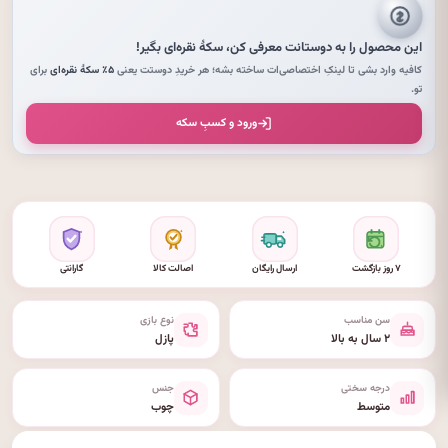
این محصول را به دوستانت معرفی کن،
سکهٔ نقره‌ای
بگیر!
کافیه وارد بشی تا لینکِ اختصاصی‌ات ساخته بشه؛ هر خریدِ دوستت یعنی
۵٪ سکهٔ نقره‌ای
برای
تو.
ورود و کسبِ سکه
۷ روز بازگشت
ارسال رایگان
اصالت کالا
گارانتی
سن مناسب
نوع بازی
۲ سال به بالا
پازل
درجه سختی
جنس
متوسط
چوب