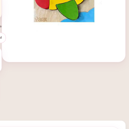
⭐ 
اع