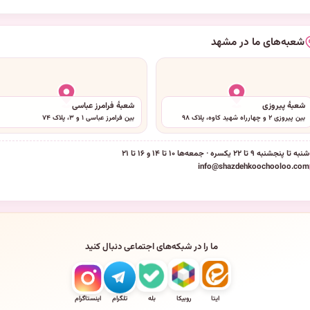
شعبه‌های ما در مشهد
شعبهٔ پیروزی
شعبهٔ فرامرز عباسی
بین پیروزی ۲ و چهارراه شهید کاوه، پلاک ۹۸
بین فرامرز عباسی ۱ و ۳، پلاک ۷۴
شنبه تا پنجشنبه ۹ تا ۲۲ یکسره · جمعه‌ها ۱۰ تا ۱۴ و ۱۶ تا ۲۱
info@shazdehkoochooloo.com
ما را در شبکه‌های اجتماعی دنبال کنید
ایتا
روبیکا
بله
تلگرام
اینستاگرام