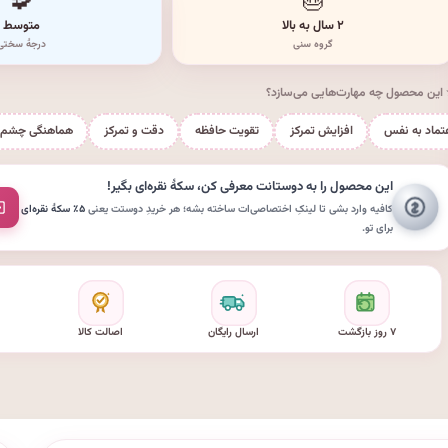
🧩
🎂
۲ سال به بالا
متوسط
گروه سنی
درجهٔ سختی
این محصول چه مهارت‌هایی می‌سازد؟
تماد به نفس
افزایش تمرکز
تقویت حافظه
دقت و تمرکز
هماهنگی چشم 
این محصول را به دوستانت معرفی کن،
سکهٔ نقره‌ای
بگیر!
کافیه وارد بشی تا لینکِ اختصاصی‌ات ساخته بشه؛ هر خریدِ دوستت یعنی
۵٪ سکهٔ نقره‌ای
برای تو.
۷ روز بازگشت
ارسال رایگان
اصالت کالا