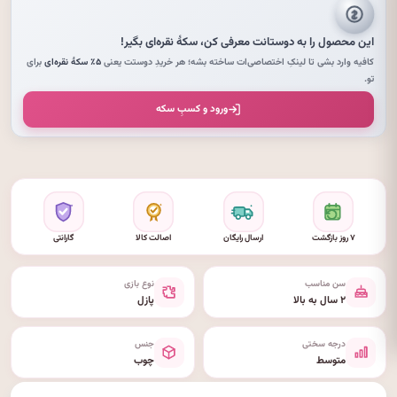
این محصول را به دوستانت معرفی کن،
سکهٔ نقره‌ای
بگیر!
کافیه وارد بشی تا لینکِ اختصاصی‌ات ساخته بشه؛ هر خریدِ دوستت یعنی
۵٪ سکهٔ نقره‌ای
برای
تو.
ورود و کسبِ سکه
۷ روز بازگشت
ارسال رایگان
اصالت کالا
گارانتی
سن مناسب
نوع بازی
۲ سال به بالا
پازل
درجه سختی
جنس
متوسط
چوب