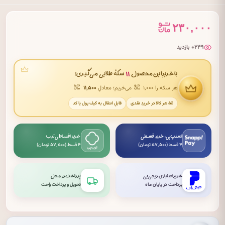
۲۳۰,۰۰۰
۲۴۹+ بازدید
۱۱
با خریدِ این محصول
سکهٔ طلایی می‌گیری!
هر سکه را ۱٬۰۰۰
می‌خریم؛ معادلِ
۱۱٬۵۰۰
۵٪ هر کالا در خریدِ نقدی
قابلِ انتقال به کیف پول یا کد
اسنپ‌پی: خرید قسطی
خرید اقساطی ترب
۴ قسط (۵۷٬۵۰۰ تومان)
۴ قسط (۵۷٬۵۰۰ تومان)
خرید اعتباری دیجی‌پی
پرداخت در محل
پرداخت در پایان ماه
تحویل و پرداخت راحت