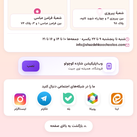
شعبهٔ پیروزی
شعبهٔ فرامرز عباسی
بین پیروزی ۲ و چهارراه شهید کاوه،
پلاک ۹۸
بین فرامرز عباسی ۱ و ۳، پلاک ۷۴
شنبه تا پنجشنبه ۹ تا ۲۲ یکسره · جمعه‌ها ۱۰ تا ۱۴ و ۱۶ تا ۲۱
info@shazdehkoochooloo.com
وب‌اپلیکیشن شازده کوچولو
نصب
فروشگاه، همیشه توی جیبت
ما را در شبکه‌های اجتماعی دنبال کنید
ایتا
روبیکا
بله
تلگرام
اینستاگرام
بازگشت به بالای صفحه