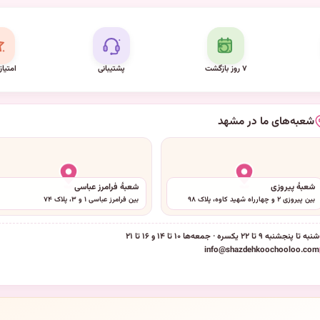
۷ روز بازگشت
پشتیبانی
امتیاز
شعبه‌های ما در مشهد
شعبهٔ پیروزی
شعبهٔ فرامرز عباسی
بین پیروزی ۲ و چهارراه شهید کاوه، پلاک ۹۸
بین فرامرز عباسی ۱ و ۳، پلاک ۷۴
شنبه تا پنجشنبه ۹ تا ۲۲ یکسره · جمعه‌ها ۱۰ تا ۱۴ و ۱۶ تا ۲۱
info@shazdehkoochooloo.com