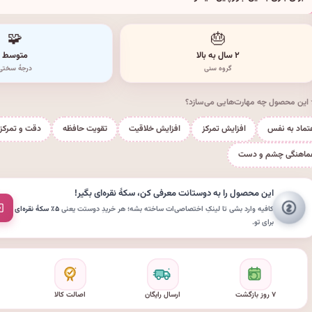
🧩
🎂
۲ سال به بالا
متوسط
گروه سنی
درجهٔ سختی
این محصول چه مهارت‌هایی می‌سازد؟
تماد به نفس
افزایش تمرکز
افزایش خلاقیت
تقویت حافظه
دقت و تمرکز
ماهنگی چشم و دست
این محصول را به دوستانت معرفی کن،
سکهٔ نقره‌ای
بگیر!
کافیه وارد بشی تا لینکِ اختصاصی‌ات ساخته بشه؛ هر خریدِ دوستت یعنی
۵٪ سکهٔ نقره‌ای
برای تو.
۷ روز بازگشت
ارسال رایگان
اصالت کالا