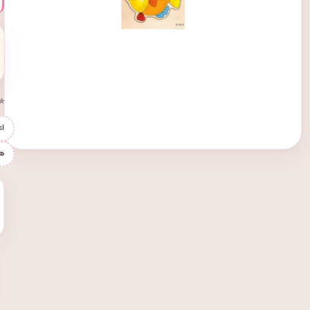
⭐ 
اع
ه