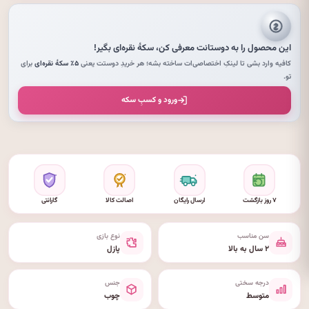
این محصول را به دوستانت معرفی کن،
سکهٔ نقره‌ای
بگیر!
کافیه وارد بشی تا لینکِ اختصاصی‌ات ساخته بشه؛ هر خریدِ دوستت یعنی
۵٪ سکهٔ نقره‌ای
برای
تو.
ورود و کسبِ سکه
۷ روز بازگشت
ارسال رایگان
اصالت کالا
گارانتی
سن مناسب
نوع بازی
۲ سال به بالا
پازل
درجه سختی
جنس
متوسط
چوب