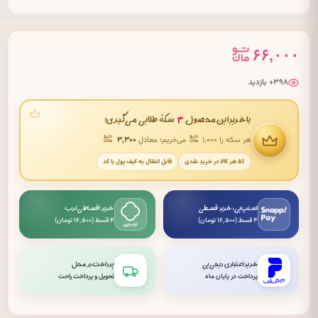
۶۶,۰۰۰
۳۹۸+ بازدید
۳
با خریدِ این محصول
سکهٔ طلایی می‌گیری!
هر سکه را ۱٬۰۰۰
می‌خریم؛ معادلِ
۳٬۳۰۰
۵٪ هر کالا در خریدِ نقدی
قابلِ انتقال به کیف پول یا کد
اسنپ‌پی: خرید قسطی
خرید اقساطی ترب
۴ قسط (۱۶٬۵۰۰ تومان)
۴ قسط (۱۶٬۵۰۰ تومان)
خرید اعتباری دیجی‌پی
پرداخت در محل
پرداخت در پایان ماه
تحویل و پرداخت راحت