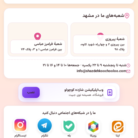
شعبه‌های ما در مشهد
شعبهٔ پیروزی
شعبهٔ فرامرز عباسی
بین پیروزی ۲ و چهارراه شهید کاوه،
پلاک ۹۸
بین فرامرز عباسی ۱ و ۳، پلاک ۷۴
شنبه تا پنجشنبه ۹ تا ۲۲ یکسره · جمعه‌ها ۱۰ تا ۱۴ و ۱۶ تا ۲۱
info@shazdehkoochooloo.com
وب‌اپلیکیشن شازده کوچولو
نصب
فروشگاه، همیشه توی جیبت
ما را در شبکه‌های اجتماعی دنبال کنید
ایتا
روبیکا
بله
تلگرام
اینستاگرام