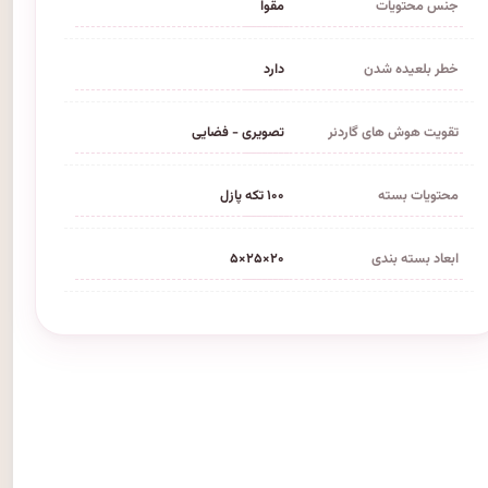
جنس محتویات
مقوا
خطر بلعیده شدن
دارد
تقویت هوش های گاردنر
تصویری - فضایی
محتویات بسته
۱۰۰ تکه پازل
ابعاد بسته بندی
۲۰×۲۵×۵