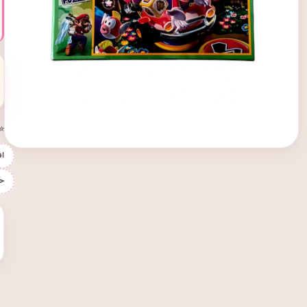
⭐ 
اف
ح