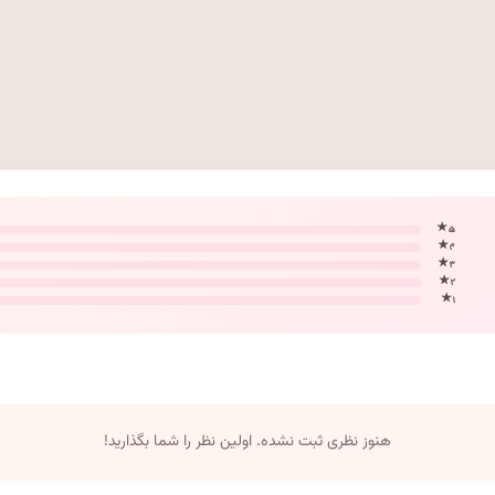
۵ ★
۴ ★
۳ ★
۲ ★
۱ ★
هنوز نظری ثبت نشده. اولین نظر را شما بگذارید!