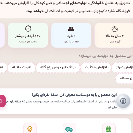
تشویق به تعامل خانوادگی، مهارت‌های اجتماعی و صبر کودکان را افزایش می‌دهد. خری
فروشگاه شازده کوچولو، تضمینی بر کیفیت و اصالت آن خواهد بود.
⏱
👥
🎂
۶ سال به بالا
۱ نفره
۶۰ دقیقه و بیشتر
گروه سنی
تعداد بازیکن
مدت هر دست
این محصول چه مهارت‌هایی می‌سازد؟
زایش تمرکز
افزایش خلاقیت
برانگیختن حواس پنج گانه
تقویت حافظه
تق
ل مسئله
این محصول را به دوستانت معرفی کن،
سکهٔ نقره‌ای
بگیر!
کافیه وارد بشی تا لینکِ اختصاصی‌ات ساخته بشه؛ هر خریدِ دوستت یعنی
۵٪ سکهٔ نقره‌ای
برای تو.