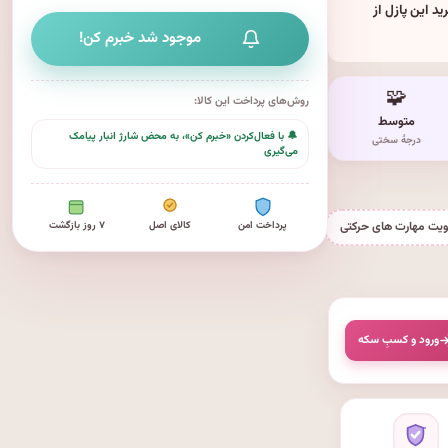
د این پازل از
موجود شد خبرم کن!
🧩
روش‌های پرداخت این کالا:
متوسط
🔔 با فعال‌کردن «خبرم کن»، به محض شارژ انبار پیامک
درجهٔ سختی
می‌گیری
پرداخت امن
کالای اصل
۷ روز بازگشت
ویت مهارت های حرکتی
ورود و کسبِ سکه