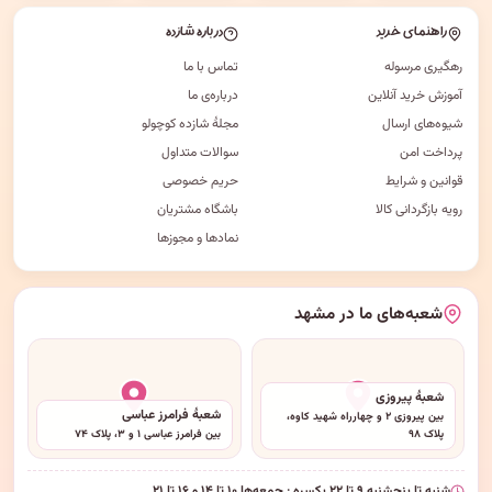
راهنمای خرید
درباره شازده
رهگیری مرسوله
تماس با ما
آموزش خرید آنلاین
درباره‌ی ما
شیوه‌های ارسال
مجلهٔ شازده کوچولو
پرداخت امن
سوالات متداول
قوانین و شرایط
حریم خصوصی
رویه بازگردانی کالا
باشگاه مشتریان
نمادها و مجوزها
شعبه‌های ما در مشهد
شعبهٔ پیروزی
شعبهٔ فرامرز عباسی
بین پیروزی ۲ و چهارراه شهید کاوه،
پلاک ۹۸
بین فرامرز عباسی ۱ و ۳، پلاک ۷۴
شنبه تا پنجشنبه ۹ تا ۲۲ یکسره · جمعه‌ها ۱۰ تا ۱۴ و ۱۶ تا ۲۱