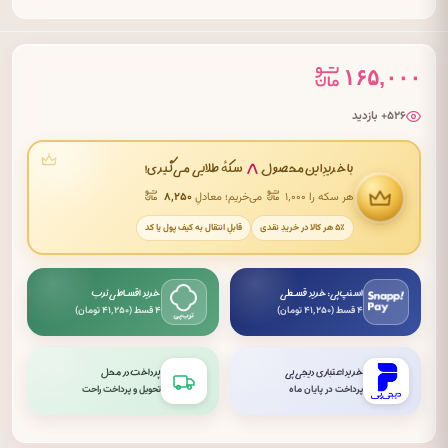
۱۶۵,۰۰۰
۵۲۶+ بازدید
۸
با خریدِ این محصول
سکهٔ طلایی می‌گیری!
هر سکه را ۱٬۰۰۰
می‌خریم؛ معادلِ
۸٬۲۵۰
۵٪ هر کالا در خریدِ نقدی
قابلِ انتقال به کیف پول یا کد
اسنپ‌پی: خرید قسطی
خرید اقساطی ترب
۴ قسط (۴۱٬۲۵۰ تومان)
۴ قسط (۴۱٬۲۵۰ تومان)
خرید اعتباری دیجی‌پی
پرداخت در محل
پرداخت در پایان ماه
تحویل و پرداخت راحت