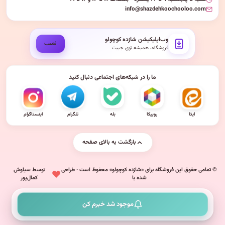
info@shazdehkoochooloo.com
وب‌اپلیکیشن شازده کوچولو
نصب
فروشگاه، همیشه توی جیبت
ما را در شبکه‌های اجتماعی دنبال کنید
ایتا
روبیکا
بله
تلگرام
اینستاگرام
بازگشت به بالای صفحه
© تمامی حقوق این فروشگاه برای «شازده کوچولو» محفوظ است · طراحی
توسط سیاوش
شده با
کمال‌پور
موجود شد خبرم کن