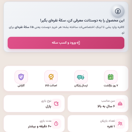
این محصول را به دوستانت معرفی کن،
سکهٔ نقره‌ای
بگیر!
کافیه وارد بشی تا لینکِ اختصاصی‌ات ساخته بشه؛ هر خریدِ دوستت یعنی
۵٪ سکهٔ نقره‌ای
برای
تو.
ورود و کسبِ سکه
۷ روز بازگشت
ارسال رایگان
اصالت کالا
گارانتی
سن مناسب
نوع بازی
۶ سال به بالا
پازل
تعداد بازیکن
مدت بازی
۱ نفره
۶۰ دقیقه و بیشتر