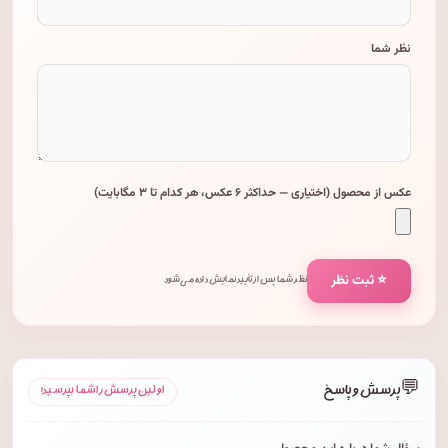
نظر شما
عکس از محصول (اختیاری — حداکثر ۶ عکس، هر کدام تا ۳ مگابایت)
⭐ ثبت نظر
نظر شما پس از تأیید نمایش داده می‌شود.
💬
پرسش و پاسخ
اولین پرسش را شما بپرسید!