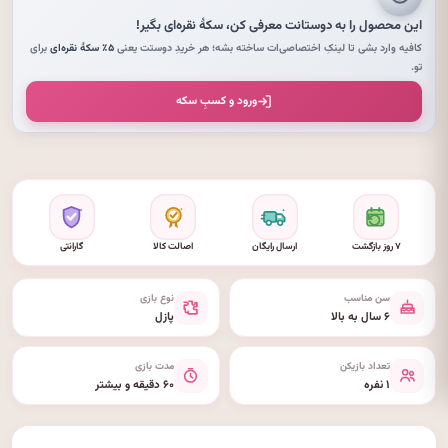
این محصول را به دوستانت معرفی کن،
سکهٔ نقره‌ای
بگیر!
کافیه وارد بشی تا لینکِ اختصاصی‌ات ساخته بشه؛ هر خریدِ دوستت یعنی
۵٪ سکهٔ نقره‌ای
برای
تو.
ورود و کسبِ سکه
۷ روز بازگشت
ارسال رایگان
اصالت کالا
گارانتی
سن مناسب
نوع بازی
۶ سال به بالا
پازل
تعداد بازیکن
مدت بازی
۱ نفره
۶۰ دقیقه و بیشتر