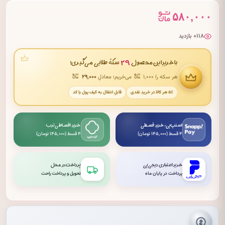
۵۸۰,۰۰۰
۱۱۸+ بازدید
۲۹
با خریدِ این محصول
سکهٔ طلایی می‌گیری!
هر سکه را ۱٬۰۰۰
می‌خریم؛ معادلِ
۲۹٬۰۰۰
۵٪ هر کالا در خریدِ نقدی
قابلِ انتقال به کیف پول یا کد
اسنپ‌پی: خرید قسطی
خرید اقساطی ترب
۴ قسط (۱۴۵٬۰۰۰ تومان)
۴ قسط (۱۴۵٬۰۰۰ تومان)
خرید اعتباری دیجی‌پی
پرداخت در محل
پرداخت در پایان ماه
تحویل و پرداخت راحت