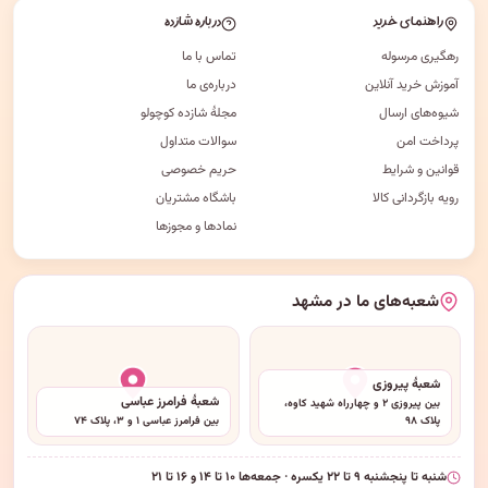
راهنمای خرید
درباره شازده
رهگیری مرسوله
تماس با ما
آموزش خرید آنلاین
درباره‌ی ما
شیوه‌های ارسال
مجلهٔ شازده کوچولو
پرداخت امن
سوالات متداول
قوانین و شرایط
حریم خصوصی
رویه بازگردانی کالا
باشگاه مشتریان
نمادها و مجوزها
شعبه‌های ما در مشهد
شعبهٔ پیروزی
شعبهٔ فرامرز عباسی
بین پیروزی ۲ و چهارراه شهید کاوه،
پلاک ۹۸
بین فرامرز عباسی ۱ و ۳، پلاک ۷۴
شنبه تا پنجشنبه ۹ تا ۲۲ یکسره · جمعه‌ها ۱۰ تا ۱۴ و ۱۶ تا ۲۱