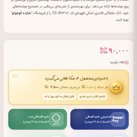
روی نوشته‌ها ارائه می‌دهد. برای بهره‌مندی از تجربه‌ای بی‌نظیر در تصحیح نوشته‌های
خود، لاک غلط‌گیر فانتزی اشکی قهوه‌ای کد: TG-B۷۳۰۶ را از فروشگاه “
شازده کوچولو
”
تهیه کنید.
۹۰,۰۰۰
۵۱+ بازدید
۴
با خریدِ این محصول
سکهٔ طلایی می‌گیری!
هر سکه را ۱٬۰۰۰
می‌خریم؛ معادلِ
۴٬۵۰۰
۵٪ هر کالا در خریدِ نقدی
قابلِ انتقال به کیف پول یا کد
اسنپ‌پی: خرید قسطی
خرید اقساطی ترب
۴ قسط (۲۲٬۵۰۰ تومان)
۴ قسط (۲۲٬۵۰۰ تومان)