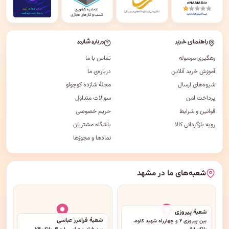
راهنمای خرید
درباره شازده
رهگیری مرسوله
تماس با ما
آموزش خرید آنلاین
درباره‌ی ما
شیوه‌های ارسال
مجلهٔ شازده کوچولو
پرداخت امن
سوالات متداول
قوانین و شرایط
حریم خصوصی
رویه بازگردانی کالا
باشگاه مشتریان
نمادها و مجوزها
شعبه‌های ما در مشهد
شعبهٔ پیروزی
شعبهٔ فرامرز عباسی
بین پیروزی ۲ و چهارراه شهید کاوه،