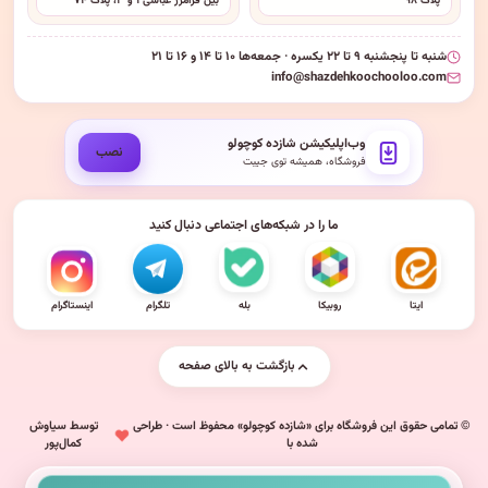
پلاک ۹۸
بین فرامرز عباسی ۱ و ۳، پلاک ۷۴
شنبه تا پنجشنبه ۹ تا ۲۲ یکسره · جمعه‌ها ۱۰ تا ۱۴ و ۱۶ تا ۲۱
info@shazdehkoochooloo.com
وب‌اپلیکیشن شازده کوچولو
نصب
فروشگاه، همیشه توی جیبت
ما را در شبکه‌های اجتماعی دنبال کنید
ایتا
روبیکا
بله
تلگرام
اینستاگرام
بازگشت به بالای صفحه
© تمامی حقوق این فروشگاه برای «شازده کوچولو» محفوظ است · طراحی
توسط سیاوش
شده با
کمال‌پور