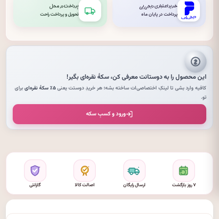
خرید اعتباری دیجی‌پی
پرداخت در محل
پرداخت در پایان ماه
تحویل و پرداخت راحت
این محصول را به دوستانت معرفی کن،
سکهٔ نقره‌ای
بگیر!
کافیه وارد بشی تا لینکِ اختصاصی‌ات ساخته بشه؛ هر خریدِ دوستت یعنی
۵٪ سکهٔ نقره‌ای
برای
تو.
ورود و کسبِ سکه
۷ روز بازگشت
ارسال رایگان
اصالت کالا
گارانتی