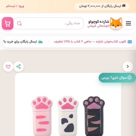
🚚 ارسال رایگان از ۲٬۰۰۰٬۰۰۰ تومان
ورود / ثبت‌نام
شازده کوچولو
خوشحالی فروشی
•
کلوب کتاب‌خوان شازده — ماهی ۲ کتاب با ۳۵٪ تخفیف
•
ارسال رایگان برای خرید بالای ۰
سوال داری؟ بپرس