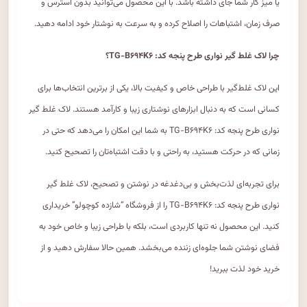
یا میز کار شما جای داشته باشد. با این محصول می‌توانید بدون استرس و
صرف زمان، اشتباهات را اصلاح کرده و به سرعت به نوشتار خود ادامه دهید.
چرا لاک غلط گیر نواری طرح پنجه کد: TG-B۶۹۴K۶؟
این لاک غلط‌گیر با طراحی خاص و کیفیت بالا، یکی از برترین انتخاب‌ها برای
کسانی است که به دنبال ابزارهای نوشتاری زیبا و کارآمد هستند. لاک غلط گیر
نواری طرح پنجه کد: TG-B۶۹۴K۶ به شما این امکان را می‌دهد که حتی در
زمانی که در حرکت هستید، به راحتی و با دقت اشتباه‌تان را تصحیح کنید.
برای تجربه‌ای لذت‌بخش و بی‌دغدغه در نوشتن و تصحیح، لاک غلط گیر
نواری طرح پنجه کد: TG-B۶۹۴K۶ را از فروشگاه “شازده کوچولو” خریداری
کنید. این محصول نه تنها کاربردی است، بلکه با طراحی زیبا و خاص خود به
فضای نوشتن شما جلوه‌ای زننده می‌بخشد. همین حالا سفارش دهید و از
خرید خود لذت ببرید!