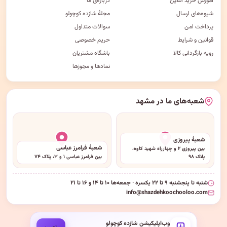
آموزش خرید آنلاین
درباره‌ی ما
شیوه‌های ارسال
مجلهٔ شازده کوچولو
پرداخت امن
سوالات متداول
قوانین و شرایط
حریم خصوصی
رویه بازگردانی کالا
باشگاه مشتریان
نمادها و مجوزها
شعبه‌های ما در مشهد
شعبهٔ پیروزی
شعبهٔ فرامرز عباسی
بین پیروزی ۲ و چهارراه شهید کاوه،
پلاک ۹۸
بین فرامرز عباسی ۱ و ۳، پلاک ۷۴
شنبه تا پنجشنبه ۹ تا ۲۲ یکسره · جمعه‌ها ۱۰ تا ۱۴ و ۱۶ تا ۲۱
info@shazdehkoochooloo.com
وب‌اپلیکیشن شازده کوچولو