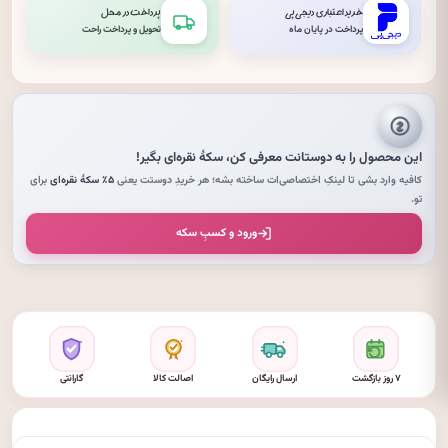
خرید اعتباری دیجی‌پی
پرداخت در محل
پرداخت در پایان ماه
تحویل و پرداخت راحت
این محصول را به دوستانت معرفی کن،
سکهٔ نقره‌ای
بگیر!
کافیه وارد بشی تا لینکِ اختصاصی‌ات ساخته بشه؛ هر خریدِ دوستت یعنی
۵٪ سکهٔ نقره‌ای
برای
تو.
ورود و کسبِ سکه
۷ روز بازگشت
ارسال رایگان
اصالت کالا
گارانتی