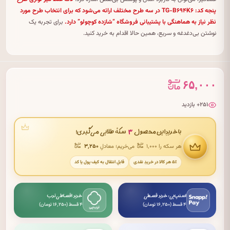
پنجه کد: TG-B۶۹۴K۶ در سه طرح مختلف ارائه می‌شود که برای انتخاب طرح مورد
نظر نیاز به هماهنگی با پشتیبانی فروشگاه “شازده کوچولو” دارد.
برای تجربه یک
نوشتن بی‌دغدغه و سریع، همین حالا اقدام به خرید کنید.
۶۵,۰۰۰
۲۵۱+ بازدید
۳
با خریدِ این محصول
سکهٔ طلایی می‌گیری!
هر سکه را ۱٬۰۰۰
می‌خریم؛ معادلِ
۳٬۲۵۰
۵٪ هر کالا در خریدِ نقدی
قابلِ انتقال به کیف پول یا کد
اسنپ‌پی: خرید قسطی
خرید اقساطی ترب
۴ قسط (۱۶٬۲۵۰ تومان)
۴ قسط (۱۶٬۲۵۰ تومان)