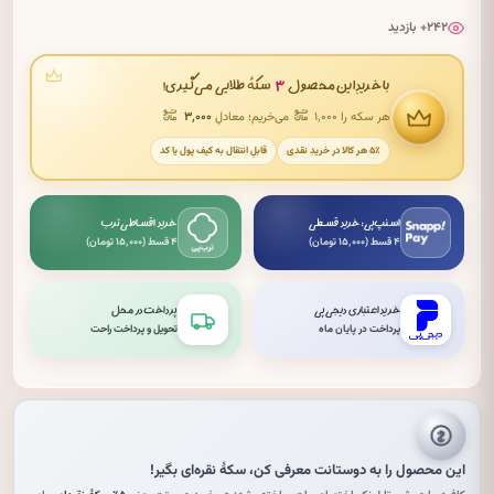
۲۴۲+ بازدید
۳
با خریدِ این محصول
سکهٔ طلایی می‌گیری!
هر سکه را ۱٬۰۰۰
می‌خریم؛ معادلِ
۳٬۰۰۰
۵٪ هر کالا در خریدِ نقدی
قابلِ انتقال به کیف پول یا کد
اسنپ‌پی: خرید قسطی
خرید اقساطی ترب
۴ قسط (۱۵٬۰۰۰ تومان)
۴ قسط (۱۵٬۰۰۰ تومان)
خرید اعتباری دیجی‌پی
پرداخت در محل
پرداخت در پایان ماه
تحویل و پرداخت راحت
این محصول را به دوستانت معرفی کن،
سکهٔ نقره‌ای
بگیر!