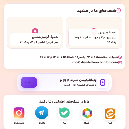
شعبه‌های ما در مشهد
شعبهٔ پیروزی
شعبهٔ فرامرز عباسی
بین پیروزی ۲ و چهارراه شهید کاوه،
پلاک ۹۸
بین فرامرز عباسی ۱ و ۳، پلاک ۷۴
شنبه تا پنجشنبه ۹ تا ۲۲ یکسره · جمعه‌ها ۱۰ تا ۱۴ و ۱۶ تا ۲۱
info@shazdehkoochooloo.com
وب‌اپلیکیشن شازده کوچولو
نصب
فروشگاه، همیشه توی جیبت
ما را در شبکه‌های اجتماعی دنبال کنید
ایتا
روبیکا
بله
تلگرام
اینستاگرام