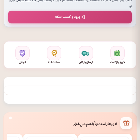
کافیه وارد بشی تا لینکِ اختصاصی‌ات ساخته بشه؛ هر خریدِ دوستت یعنی
۵٪ سکهٔ نقره‌ای
برای
تو.
ورود و کسبِ سکه
۷ روز بازگشت
ارسال رایگان
اصالت کالا
گارانتی
این‌ها را معمولاً با هم می‌خرند