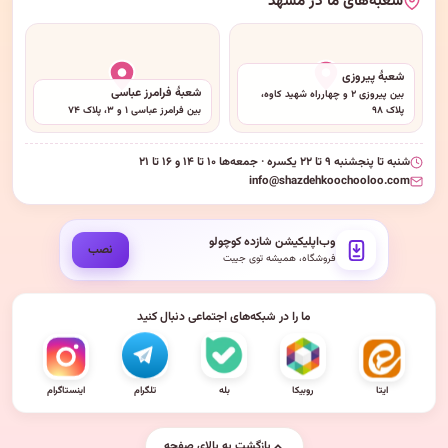
شعبه‌های ما در مشهد
شعبهٔ پیروزی
شعبهٔ فرامرز عباسی
بین پیروزی ۲ و چهارراه شهید کاوه،
پلاک ۹۸
بین فرامرز عباسی ۱ و ۳، پلاک ۷۴
شنبه تا پنجشنبه ۹ تا ۲۲ یکسره · جمعه‌ها ۱۰ تا ۱۴ و ۱۶ تا ۲۱
info@shazdehkoochooloo.com
وب‌اپلیکیشن شازده کوچولو
نصب
فروشگاه، همیشه توی جیبت
ما را در شبکه‌های اجتماعی دنبال کنید
ایتا
روبیکا
بله
تلگرام
اینستاگرام
بازگشت به بالای صفحه