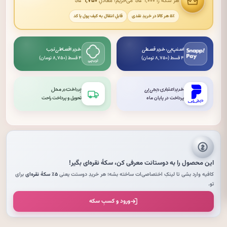
هر سکه را ۱٬۰۰۰
می‌خریم؛ معادلِ
۱٬۷۵۰
۵٪ هر کالا در خریدِ نقدی
قابلِ انتقال به کیف پول یا کد
اسنپ‌پی: خرید قسطی
خرید اقساطی ترب
۴ قسط (۸٬۷۵۰ تومان)
۴ قسط (۸٬۷۵۰ تومان)
خرید اعتباری دیجی‌پی
پرداخت در محل
پرداخت در پایان ماه
تحویل و پرداخت راحت
این محصول را به دوستانت معرفی کن،
سکهٔ نقره‌ای
بگیر!
کافیه وارد بشی تا لینکِ اختصاصی‌ات ساخته بشه؛ هر خریدِ دوستت یعنی
۵٪ سکهٔ نقره‌ای
برای
تو.
ورود و کسبِ سکه