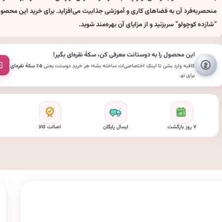
منحصر‌به‌فرد آن به فضاهای کاری و آموزشی جذابیت می‌افزاید. برای خرید این محص
“شازده کوچولو” سربزنید و از مزایای آن بهره‌مند شوید.
این محصول را به دوستانت معرفی کن،
سکهٔ نقره‌ای
بگیر!
کافیه وارد بشی تا لینکِ اختصاصی‌ات ساخته بشه؛ هر خریدِ دوستت یعنی
۵٪ سکهٔ نقره‌ای
برای تو.
۷ روز بازگشت
ارسال رایگان
اصالت کالا