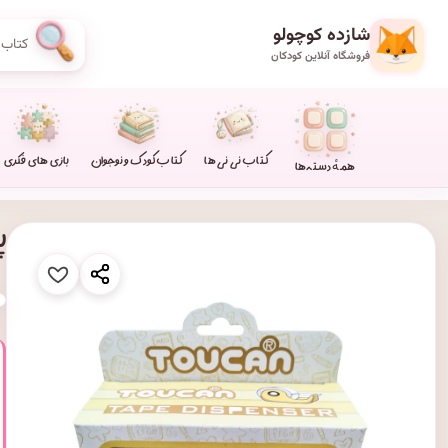
شازده کوچولو
فروشگاه آنلاین کودکان
کتاب نی نی ها
کتاب کودک و نوجوان
بازی های فکری
همهٔ دسته‌ها
پ