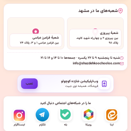
شعبه‌های ما در مشهد
شعبهٔ پیروزی
شعبهٔ فرامرز عباسی
بین پیروزی ۲ و چهارراه شهید کاوه،
پلاک ۹۸
بین فرامرز عباسی ۱ و ۳، پلاک ۷۴
شنبه تا پنجشنبه ۹ تا ۲۲ یکسره · جمعه‌ها ۱۰ تا ۱۴ و ۱۶ تا ۲۱
info@shazdehkoochooloo.com
وب‌اپلیکیشن شازده کوچولو
نصب
فروشگاه، همیشه توی جیبت
ما را در شبکه‌های اجتماعی دنبال کنید
ایتا
روبیکا
بله
تلگرام
اینستاگرام