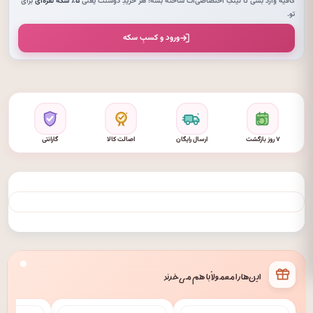
کافیه وارد بشی تا لینکِ اختصاصی‌ات ساخته بشه؛ هر خریدِ دوستت یعنی
۵٪ سکهٔ نقره‌ای
برای
تو.
ورود و کسبِ سکه
۷ روز بازگشت
ارسال رایگان
اصالت کالا
گارانتی
این‌ها را معمولاً با هم می‌خرند