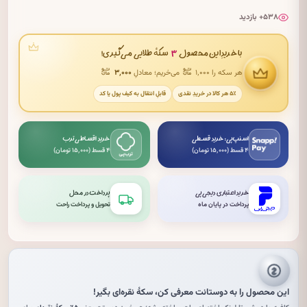
۵۳۸+ بازدید
۳
با خریدِ این محصول
سکهٔ طلایی می‌گیری!
هر سکه را ۱٬۰۰۰
می‌خریم؛ معادلِ
۳٬۰۰۰
۵٪ هر کالا در خریدِ نقدی
قابلِ انتقال به کیف پول یا کد
اسنپ‌پی: خرید قسطی
خرید اقساطی ترب
۴ قسط (۱۵٬۰۰۰ تومان)
۴ قسط (۱۵٬۰۰۰ تومان)
خرید اعتباری دیجی‌پی
پرداخت در محل
پرداخت در پایان ماه
تحویل و پرداخت راحت
این محصول را به دوستانت معرفی کن،
سکهٔ نقره‌ای
بگیر!