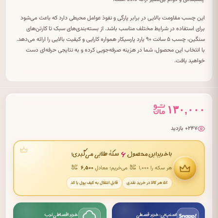
این چسب مقاومت بالایی در برابر پارگی و نفوذ عوامل محیطی دارد که باعث می‌شود
برای استفاده در شرایط مختلف مناسب باشد. از بسته‌بندی‌های سبک تا کارتن‌های
سنگین، چسب ۵ سانت ۹۰ یارد پارسیکار همواره کارایی و کیفیت بالایی را ارائه می‌دهد.
با انتخاب این محصول، شما در هزینه صرفه‌جویی کرده و به نتایجی حرفه‌ای دست
خواهید یافت.
۱۳۰,۰۰۰
۲۴۷+ بازدید
۶
با خریدِ این محصول
سکهٔ طلایی می‌گیری!
هر سکه را ۱٬۰۰۰
می‌خریم؛ معادلِ
۶٬۵۰۰
۵٪ هر کالا در خریدِ نقدی
قابلِ انتقال به کیف پول یا کد
اسنپ‌پی: خرید قسطی
خرید اقساطی ترب