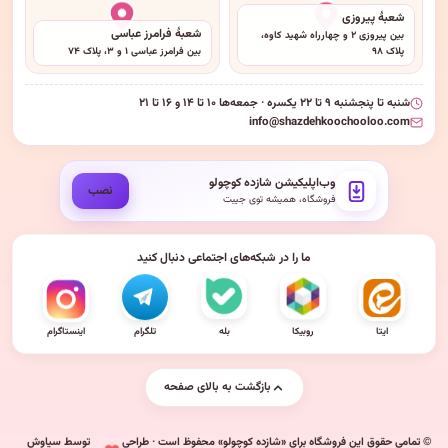
شعبهٔ پیروزی
شعبهٔ فرامرز عباسی
بین پیروزی ۲ و چهارراه شهید کاوه،
پلاک ۹۸
بین فرامرز عباسی ۱ و ۳، پلاک ۷۴
شنبه تا پنجشنبه ۹ تا ۲۲ یکسره · جمعه‌ها ۱۰ تا ۱۴ و ۱۶ تا ۲۱
info@shazdehkoochooloo.com
وب‌اپلیکیشن شازده کوچولو
نصب
فروشگاه، همیشه توی جیبت
ما را در شبکه‌های اجتماعی دنبال کنید
ایتا
روبیکا
بله
تلگرام
اینستاگرام
بازگشت به بالای صفحه
© تمامی حقوق این فروشگاه برای «شازده کوچولو» محفوظ است · طراحی
توسط سیاوش