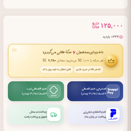
۱۲۵,۰۰۰
۲۴۴+ بازدید
۶
با خریدِ این محصول
سکهٔ طلایی می‌گیری!
هر سکه را ۱٬۰۰۰
می‌خریم؛ معادلِ
۶٬۲۵۰
۵٪ هر کالا در خریدِ نقدی
قابلِ انتقال به کیف پول یا کد
اسنپ‌پی: خرید قسطی
خرید اقساطی ترب
۴ قسط (۳۱٬۲۵۰ تومان)
۴ قسط (۳۱٬۲۵۰ تومان)
خرید اعتباری دیجی‌پی
پرداخت در محل
پرداخت در پایان ماه
تحویل و پرداخت راحت