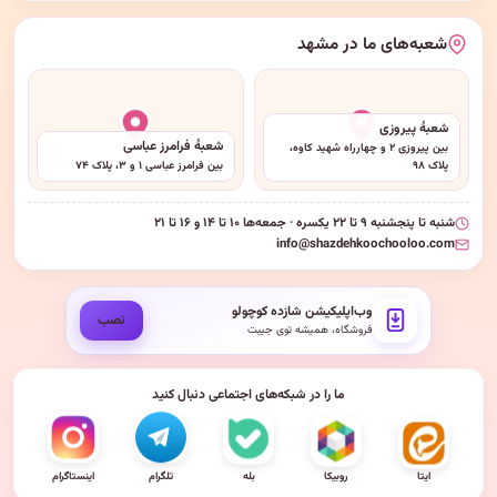
شعبه‌های ما در مشهد
شعبهٔ پیروزی
شعبهٔ فرامرز عباسی
بین پیروزی ۲ و چهارراه شهید کاوه،
پلاک ۹۸
بین فرامرز عباسی ۱ و ۳، پلاک ۷۴
شنبه تا پنجشنبه ۹ تا ۲۲ یکسره · جمعه‌ها ۱۰ تا ۱۴ و ۱۶ تا ۲۱
info@shazdehkoochooloo.com
وب‌اپلیکیشن شازده کوچولو
نصب
فروشگاه، همیشه توی جیبت
ما را در شبکه‌های اجتماعی دنبال کنید
ایتا
روبیکا
بله
تلگرام
اینستاگرام