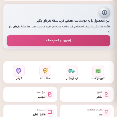
این محصول را به دوستانت معرفی کن،
سکهٔ نقره‌ای
بگیر!
کافیه وارد بشی تا لینکِ اختصاصی‌ات ساخته بشه؛ هر خریدِ دوستت یعنی
۵٪ سکهٔ نقره‌ای
برای
تو.
ورود و کسبِ سکه
۷ روز بازگشت
ارسال رایگان
اصالت کالا
گارانتی
قطع
نوع جلد
رقعی
شومیز
تعداد صفحات
نویسنده
۱۱۱
فاضل نظری