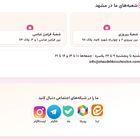
شعبه‌های ما در مشهد
شعبهٔ پیروزی
شعبهٔ فرامرز عباسی
بین پیروزی ۲ و چهارراه شهید کاوه، پلاک ۹۸
بین فرامرز عباسی ۱ و ۳، پلاک ۷۴
شنبه تا پنجشنبه ۹ تا ۲۲ یکسره · جمعه‌ها ۱۰ تا ۱۴ و ۱۶ تا ۲۱
info@shazdehkoochooloo.com
ما را در شبکه‌های اجتماعی دنبال کنید
ایتا
روبیکا
بله
تلگرام
اینستاگرام