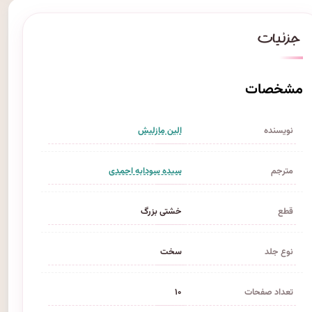
مشخصات
نویسنده
الین مازلیش
مترجم
سیده سودابه احمدی
قطع
خشتی بزرگ
نوع جلد
سخت
تعداد صفحات
۱۰