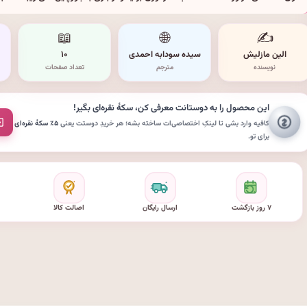
📖
🌐
✍️
الین مازلیش
سیده سودابه احمدی
۱۰
نویسنده
مترجم
تعداد صفحات
این محصول را به دوستانت معرفی کن،
سکهٔ نقره‌ای
بگیر!
کافیه وارد بشی تا لینکِ اختصاصی‌ات ساخته بشه؛ هر خریدِ دوستت یعنی
۵٪ سکهٔ نقره‌ای
برای تو.
۷ روز بازگشت
ارسال رایگان
اصالت کالا