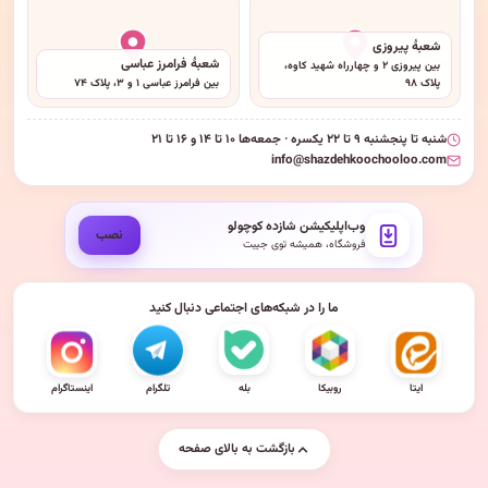
شعبهٔ پیروزی
شعبهٔ فرامرز عباسی
بین پیروزی ۲ و چهارراه شهید کاوه،
پلاک ۹۸
بین فرامرز عباسی ۱ و ۳، پلاک ۷۴
شنبه تا پنجشنبه ۹ تا ۲۲ یکسره · جمعه‌ها ۱۰ تا ۱۴ و ۱۶ تا ۲۱
info@shazdehkoochooloo.com
وب‌اپلیکیشن شازده کوچولو
نصب
فروشگاه، همیشه توی جیبت
ما را در شبکه‌های اجتماعی دنبال کنید
ایتا
روبیکا
بله
تلگرام
اینستاگرام
بازگشت به بالای صفحه