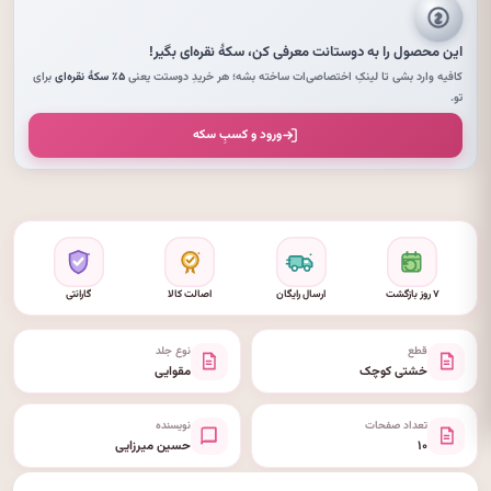
این محصول را به دوستانت معرفی کن،
سکهٔ نقره‌ای
بگیر!
کافیه وارد بشی تا لینکِ اختصاصی‌ات ساخته بشه؛ هر خریدِ دوستت یعنی
۵٪ سکهٔ نقره‌ای
برای
تو.
ورود و کسبِ سکه
۷ روز بازگشت
ارسال رایگان
اصالت کالا
گارانتی
قطع
نوع جلد
خشتی کوچک
مقوایی
تعداد صفحات
نویسنده
۱۰
حسین میرزایی