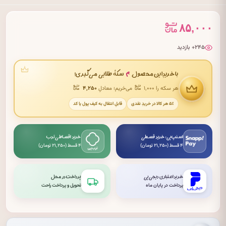
۸۵,۰۰۰
۲۴۵+ بازدید
۴
با خریدِ این محصول
سکهٔ طلایی می‌گیری!
هر سکه را ۱٬۰۰۰
می‌خریم؛ معادلِ
۴٬۲۵۰
۵٪ هر کالا در خریدِ نقدی
قابلِ انتقال به کیف پول یا کد
اسنپ‌پی: خرید قسطی
خرید اقساطی ترب
۴ قسط (۲۱٬۲۵۰ تومان)
۴ قسط (۲۱٬۲۵۰ تومان)
خرید اعتباری دیجی‌پی
پرداخت در محل
پرداخت در پایان ماه
تحویل و پرداخت راحت