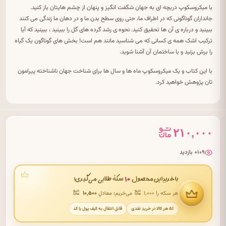
با میکروسکوپ دریچه ای به جهان شگفت انگیز و پنهان از چشم هایتان باز کنید.
جانداران گوناگونی که در اطراف ما، حتی روی سطح بدن ما و در دهان ما زندگی می کنند
ببینید و درباره ی آن ها تحقیق کنید. نحوه ی رشد گرده های گل را ببینید ، ببینید که آیا
ترکیب اشک همه ی کسانی که می شناسید مانند هم است! بخش های گوناگون یک گیاه
را برش بزنید و با ساختمان آن آشنا شوید.
با این کتاب و یک میکروسکوپ ماه ها و سال ها برای شناخت جهان ناشناخته پیرامون
تان پژوهش خواهید کرد.
۲۱۰,۰۰۰
۱۰۹+ بازدید
۱۰
با خریدِ این محصول
سکهٔ طلایی می‌گیری!
هر سکه را ۱٬۰۰۰
می‌خریم؛ معادلِ
۱۰٬۵۰۰
۵٪ هر کالا در خریدِ نقدی
قابلِ انتقال به کیف پول یا کد