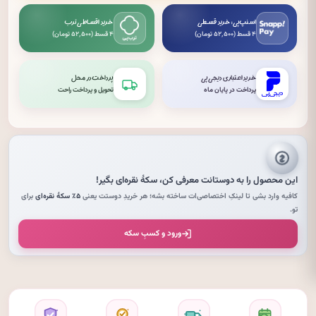
اسنپ‌پی: خرید قسطی
خرید اقساطی ترب
۴ قسط (۵۲٬۵۰۰ تومان)
۴ قسط (۵۲٬۵۰۰ تومان)
خرید اعتباری دیجی‌پی
پرداخت در محل
پرداخت در پایان ماه
تحویل و پرداخت راحت
این محصول را به دوستانت معرفی کن،
سکهٔ نقره‌ای
بگیر!
کافیه وارد بشی تا لینکِ اختصاصی‌ات ساخته بشه؛ هر خریدِ دوستت یعنی
۵٪ سکهٔ نقره‌ای
برای
تو.
ورود و کسبِ سکه