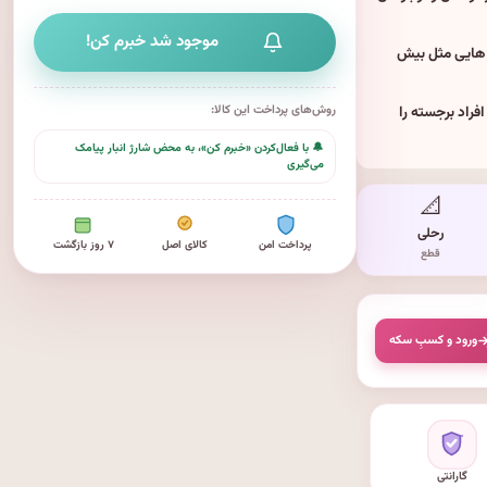
موجود شد خبرم کن!
 هایی مثل بیش
فراد برجسته را
روش‌های پرداخت این کالا:
🔔 با فعال‌کردن «خبرم کن»، به محض شارژ انبار پیامک
می‌گیری
📐
رحلی
پرداخت امن
کالای اصل
۷ روز بازگشت
قطع
ورود و کسبِ سکه
گارانتی