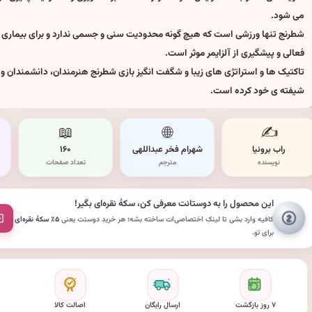
می شود.
شطرنج تنها ورزشی است که هیچ گونه محدودیت سنی و جسمی ندارد و برای بیماری
فعالی و پیشگیری از آلزایمر موثر است.
تاکتیک ها و استراتژی های زیبا و شگفت انگیز بازی شطرنج هنرمندان، دانشمندان و ا
شیفته ی خود کرده است.
📖
🌐
✍️
راب برونیا
شهرام فخر عبداللهی
۱۶۰
نویسنده
مترجم
تعداد صفحات
این محصول را به دوستانت معرفی کن،
سکهٔ نقره‌ای
بگیر!
کافیه وارد بشی تا لینکِ اختصاصی‌ات ساخته بشه؛ هر خریدِ دوستت یعنی
۵٪ سکهٔ نقره‌ای
برای تو.
۷ روز بازگشت
ارسال رایگان
اصالت کالا