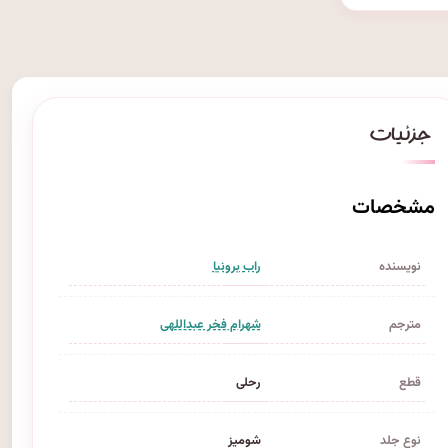
مشخصات
نویسنده
راب برونیا
مترجم
شهرام فخر عبداللهی
قطع
رحلی
نوع جلد
شومیز