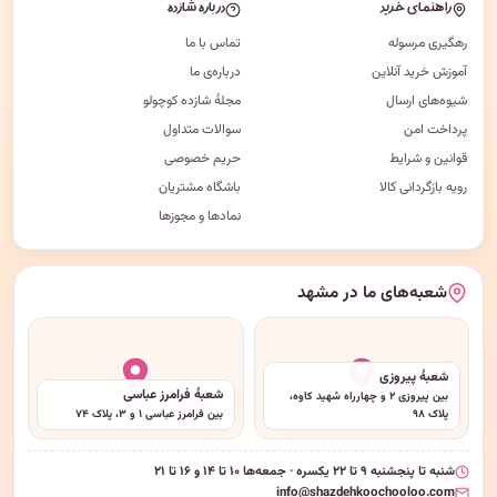
راهنمای خرید
درباره شازده
رهگیری مرسوله
تماس با ما
آموزش خرید آنلاین
درباره‌ی ما
شیوه‌های ارسال
مجلهٔ شازده کوچولو
پرداخت امن
سوالات متداول
قوانین و شرایط
حریم خصوصی
رویه بازگردانی کالا
باشگاه مشتریان
نمادها و مجوزها
شعبه‌های ما در مشهد
شعبهٔ پیروزی
شعبهٔ فرامرز عباسی
بین پیروزی ۲ و چهارراه شهید کاوه،
پلاک ۹۸
بین فرامرز عباسی ۱ و ۳، پلاک ۷۴
شنبه تا پنجشنبه ۹ تا ۲۲ یکسره · جمعه‌ها ۱۰ تا ۱۴ و ۱۶ تا ۲۱
info@shazdehkoochooloo.com