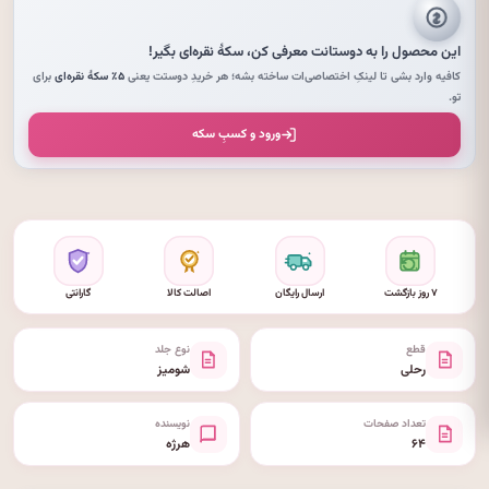
این محصول را به دوستانت معرفی کن،
سکهٔ نقره‌ای
بگیر!
کافیه وارد بشی تا لینکِ اختصاصی‌ات ساخته بشه؛ هر خریدِ دوستت یعنی
۵٪ سکهٔ نقره‌ای
برای
تو.
ورود و کسبِ سکه
۷ روز بازگشت
ارسال رایگان
اصالت کالا
گارانتی
قطع
نوع جلد
رحلی
شومیز
تعداد صفحات
نویسنده
۶۴
هرژه