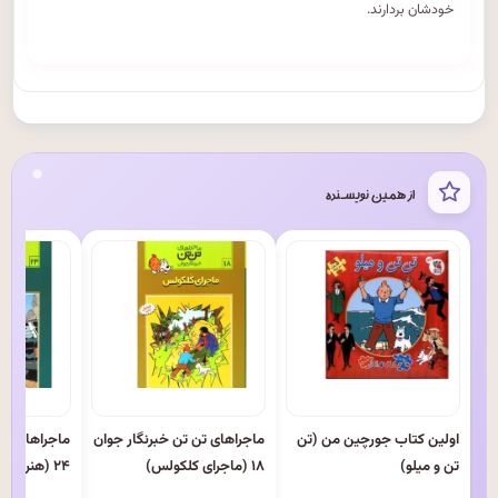
خودشان بردارند.
از همین نویسنده
اولین کتاب جورچین من (تن
ماجراهای تن تن خبرنگار جوان
ماجراهای تن 
تن و میلو)
۱۸ (ماجرای کلکولس)
۲۴ (هنر الفبا)