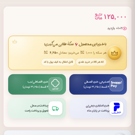
۱۲۵,۰۰۰
۱۰۲+ بازدید
۶
با خریدِ این محصول
سکهٔ طلایی می‌گیری!
هر سکه را ۱٬۰۰۰
می‌خریم؛ معادلِ
۶٬۲۵۰
۵٪ هر کالا در خریدِ نقدی
قابلِ انتقال به کیف پول یا کد
اسنپ‌پی: خرید قسطی
خرید اقساطی ترب
۴ قسط (۳۱٬۲۵۰ تومان)
۴ قسط (۳۱٬۲۵۰ تومان)
خرید اعتباری دیجی‌پی
پرداخت در محل
پرداخت در پایان ماه
تحویل و پرداخت راحت