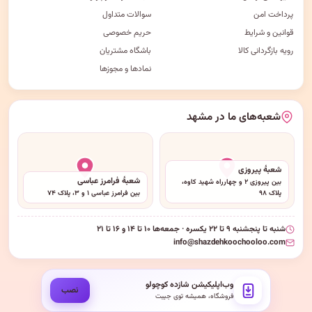
پرداخت امن
سوالات متداول
قوانین و شرایط
حریم خصوصی
رویه بازگردانی کالا
باشگاه مشتریان
نمادها و مجوزها
شعبه‌های ما در مشهد
شعبهٔ پیروزی
شعبهٔ فرامرز عباسی
بین پیروزی ۲ و چهارراه شهید کاوه،
پلاک ۹۸
بین فرامرز عباسی ۱ و ۳، پلاک ۷۴
شنبه تا پنجشنبه ۹ تا ۲۲ یکسره · جمعه‌ها ۱۰ تا ۱۴ و ۱۶ تا ۲۱
info@shazdehkoochooloo.com
وب‌اپلیکیشن شازده کوچولو
نصب
فروشگاه، همیشه توی جیبت