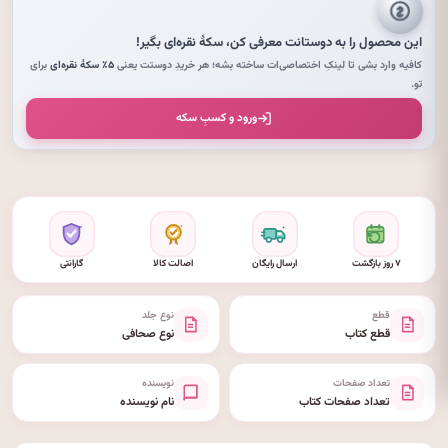
این محصول را به دوستانت معرفی کن،
سکهٔ نقره‌ای
بگیر!
کافیه وارد بشی تا لینکِ اختصاصی‌ات ساخته بشه؛ هر خریدِ دوستت یعنی
۵٪ سکهٔ نقره‌ای
برای
تو.
ورود و کسبِ سکه
۷ روز بازگشت
ارسال رایگان
اصالت کالا
گارانتی
قطع
نوع جلد
قطع کتاب
نوع صحافی
تعداد صفحات
نویسنده
تعداد صفحات کتاب
نام نویسنده