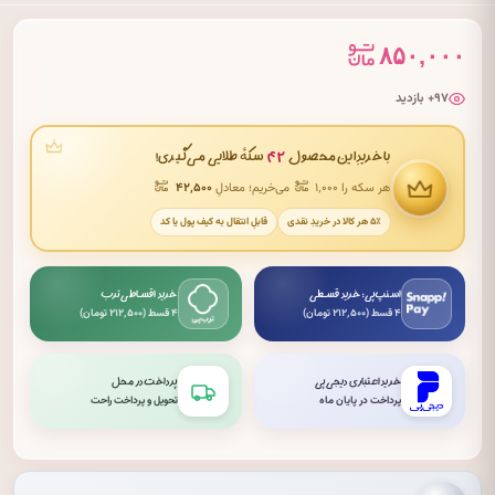
۸۵۰,۰۰۰
۹۷+ بازدید
۴۲
با خریدِ این محصول
سکهٔ طلایی می‌گیری!
هر سکه را ۱٬۰۰۰
می‌خریم؛ معادلِ
۴۲٬۵۰۰
۵٪ هر کالا در خریدِ نقدی
قابلِ انتقال به کیف پول یا کد
اسنپ‌پی: خرید قسطی
خرید اقساطی ترب
۴ قسط (۲۱۲٬۵۰۰ تومان)
۴ قسط (۲۱۲٬۵۰۰ تومان)
خرید اعتباری دیجی‌پی
پرداخت در محل
پرداخت در پایان ماه
تحویل و پرداخت راحت