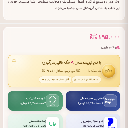
روش مدرن و سریع فراگیری اصول استراتژیک و محاسبه شطرنجی آشنا می‌سازد. خواندن
این کتاب به تمامی گروه‌های سنی توصیه می‌شود.
۱۹۵,۰۰۰
۲۴۹+ بازدید
۹
با خریدِ این محصول
سکهٔ طلایی می‌گیری!
هر سکه را ۱٬۰۰۰
می‌خریم؛ معادلِ
۹٬۷۵۰
۵٪ هر کالا در خریدِ نقدی
قابلِ انتقال به کیف پول یا کد
اسنپ‌پی: خرید قسطی
خرید اقساطی ترب
۴ قسط (۴۸٬۷۵۰ تومان)
۴ قسط (۴۸٬۷۵۰ تومان)
خرید اعتباری دیجی‌پی
پرداخت در محل
پرداخت در پایان ماه
تحویل و پرداخت راحت