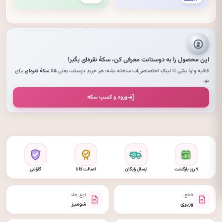
این محصول را به دوستانت معرفی کن،
سکهٔ نقره‌ای
بگیر!
کافیه وارد بشی تا لینکِ اختصاصی‌ات ساخته بشه؛ هر خریدِ دوستت یعنی
۵٪ سکهٔ نقره‌ای
برای
تو.
ورود و کسبِ سکه
۷ روز بازگشت
ارسال رایگان
اصالت کالا
گارانتی
قطع
نوع جلد
وزیری
شومیز