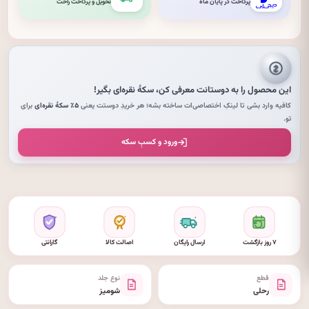
پرداخت در پایان ماه
تحویل و پرداخت راحت
این محصول را به دوستانت معرفی کن،
سکهٔ نقره‌ای
بگیر!
کافیه وارد بشی تا لینکِ اختصاصی‌ات ساخته بشه؛ هر خریدِ دوستت یعنی
۵٪ سکهٔ نقره‌ای
برای
تو.
ورود و کسبِ سکه
۷ روز بازگشت
ارسال رایگان
اصالت کالا
گارانتی
قطع
نوع جلد
رحلی
شومیز