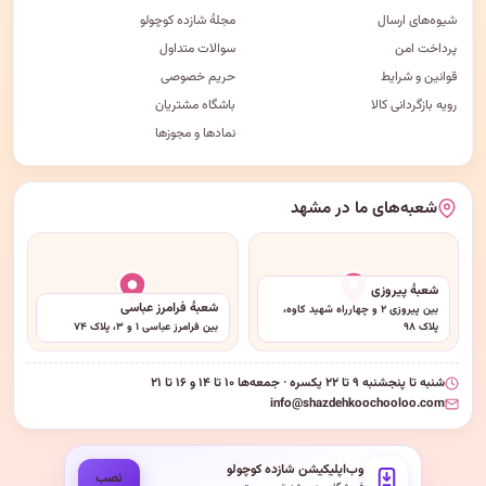
شیوه‌های ارسال
مجلهٔ شازده کوچولو
پرداخت امن
سوالات متداول
قوانین و شرایط
حریم خصوصی
رویه بازگردانی کالا
باشگاه مشتریان
نمادها و مجوزها
شعبه‌های ما در مشهد
شعبهٔ پیروزی
شعبهٔ فرامرز عباسی
بین پیروزی ۲ و چهارراه شهید کاوه،
پلاک ۹۸
بین فرامرز عباسی ۱ و ۳، پلاک ۷۴
شنبه تا پنجشنبه ۹ تا ۲۲ یکسره · جمعه‌ها ۱۰ تا ۱۴ و ۱۶ تا ۲۱
info@shazdehkoochooloo.com
وب‌اپلیکیشن شازده کوچولو
نصب