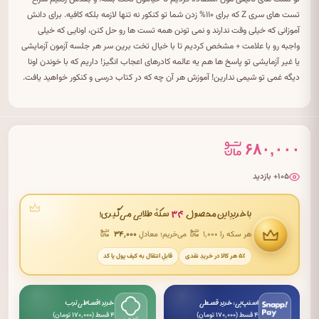
تست های سری Z که برای ۱۱۰% زدن شما تو کنکور نه تنها لازمه بلکه کافیه. برای دانش
آموزانی که خیلی وقت ندارند و نمی تونن همه تست ها رو حل کنن، اونایی که خیلی
واجبه رو با علامت + مشخص کردیم تا با خیال تخت برین سر هر جلسه آزمون آزمایشی
یا غیر آزمایشی تو پاسخ ها هم یه عالمه کادرهای اعجاب انگیز! داریم که با خوندن اونا
دیگه غمی تو شیمی ندارین! آموزش هر آن چه که در کتاب درسی و کنکور خواهید یافت.
۶۸۰,۰۰۰
۱۰۵+ بازدید
۳۴
با خریدِ این محصول
سکهٔ طلایی می‌گیری!
هر سکه را ۱٬۰۰۰
می‌خریم؛ معادلِ
۳۴٬۰۰۰
۵٪ هر کالا در خریدِ نقدی
قابلِ انتقال به کیف پول یا کد
اسنپ‌پی: خرید قسطی
خرید اقساطی ترب
۴ قسط (۱۷۰٬۰۰۰ تومان)
۴ قسط (۱۷۰٬۰۰۰ تومان)