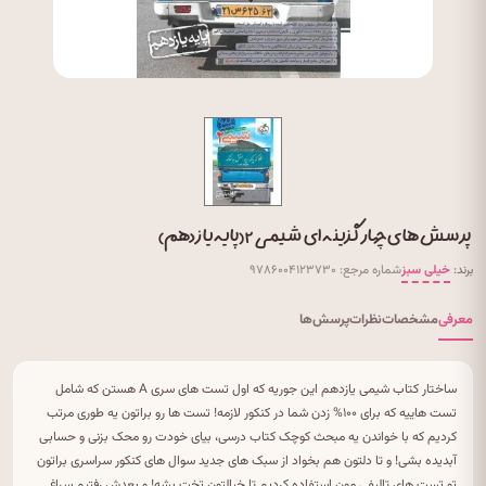
پرسش های چهار گزینه ای شیمی ۲ (پایه یازدهم)
برند:
خیلی سبز
شماره مرجع: ۹۷۸۶۰۰۴۱۲۳۷۳۰
معرفی
مشخصات
نظرات
پرسش‌ها
ساختار کتاب شیمی یازدهم این جوریه که اول تست های سری A هستن که شامل
تست هاییه که برای ۱۰۰% زدن شما در کنکور لازمه! تست ها رو براتون یه طوری مرتب
کردیم که با خواندن یه مبحث کوچک کتاب درسی، بیای خودت رو محک بزنی و حسابی
آبدیده بشی! و تا دلتون هم بخواد از سبک های جدید سوال های کنکور سراسری براتون
تو تست های تالیفی مون استفاده کردیم تا خیالتون تخت بشه! و بعدش رفتیم سراغ