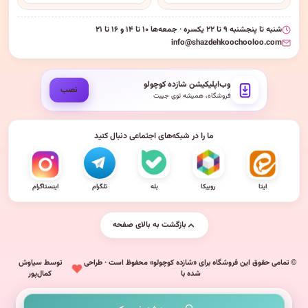
شنبه تا پنجشنبه ۹ تا ۲۲ یکسره · جمعه‌ها ۱۰ تا ۱۴ و ۱۶ تا ۲۱
info@shazdehkoochooloo.com
وب‌اپلیکیشن شازده کوچولو
نصب
فروشگاه، همیشه توی جیبت
ما را در شبکه‌های اجتماعی دنبال کنید
ایتا
روبیکا
بله
تلگرام
اینستاگرام
بازگشت به بالای صفحه
© تمامی حقوق این فروشگاه برای «شازده کوچولو» محفوظ است · طراحی
توسط سیاوش
شده با
کمال‌پور