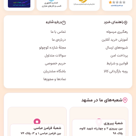
راهنمای خرید
درباره شازده
رهگیری مرسوله
تماس با ما
آموزش خرید آنلاین
درباره‌ی ما
شیوه‌های ارسال
مجلهٔ شازده کوچولو
پرداخت امن
سوالات متداول
قوانین و شرایط
حریم خصوصی
رویه بازگردانی کالا
باشگاه مشتریان
نمادها و مجوزها
شعبه‌های ما در مشهد
شعبهٔ پیروزی
شعبهٔ فرامرز عباسی
بین پیروزی ۲ و چهارراه شهید کاوه،
پلاک ۹۸
بین فرامرز عباسی ۱ و ۳، پلاک ۷۴