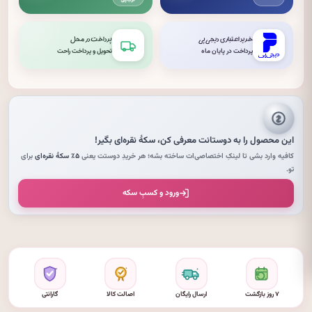
خرید اعتباری دیجی‌پی
پرداخت در محل
پرداخت در پایان ماه
تحویل و پرداخت راحت
این محصول را به دوستانت معرفی کن،
سکهٔ نقره‌ای
بگیر!
کافیه وارد بشی تا لینکِ اختصاصی‌ات ساخته بشه؛ هر خریدِ دوستت یعنی
۵٪ سکهٔ نقره‌ای
برای
تو.
ورود و کسبِ سکه
۷ روز بازگشت
ارسال رایگان
اصالت کالا
گارانتی