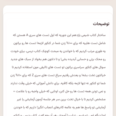
توضیحات
ساختار کتاب شیمی یازدهم این جوریه که اول تست های سری A هستن که
شامل تست هاییه که برای ۱۰۰% زدن شما در کنکور لازمه! تست ها رو براتون
یه طوری مرتب کردیم که با خواندن یه مبحث کوچک کتاب درسی، بیای خودت
رو محک بزنی و حسابی آبدیده بشی! و تا دلتون هم بخواد از سبک های جدید
سوال های کنکور سراسری براتون تو تست های تالیفی مون استفاده کردیم تا
خیالتون تخت بشه! و بعدش رفتیم سراغ تست های سری Z که برای ۱۱۰% زدن
شما تو کنکور نه تنها لازمه بلکه کافیه. برای دانش آموزانی که خیلی وقت ندارند
و نمی تونن همه تست ها رو حل کنن، اونایی که خیلی واجبه رو با علامت +
مشخص کردیم تا با خیال تخت برین سر هر جلسه آزمون آزمایشی یا غیر
آزمایشی تو پاسخ ها هم یه عالمه کادرهای اعجاب انگیز! داریم که با خوندن
اونا دیگه غمی تو شیمی ندارین! آموزش هر آن چه که در کتاب درسی و کنکور