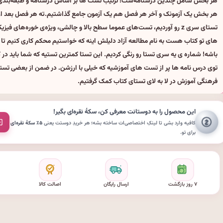
هر بخش شامل چندین درسنامه‌ست! ترتیب تست‌ ها بر اساس درسنامه و طبقه‌بندی 
هر بخش یک آزمونک و آخر هر فصل هم یک آزمون جامع گذاشتیم.ته هر فصل بعد از 
تستای سری z رو آوردیم، تست‌های عموما سطح بالا و چالشی، ویژه‌ی خوره‌های فی
های تو کتاب هست به نام مطالعه آزاد دلیلش اینه که خواستیم محکم کاری کنیم تا 
باشه! شماره ‌ی یه سری تستا رو رنگی کردیم. این تستا کمترین تستیه که شما باید در 
توی درس نامه ها پر از تست های آموزشیه که خیلی با ارزشن. در ضمن از بعضی تستا
فرهنگی آموزش در لا به لای تستای کتاب کمک گرفتیم.
این محصول را به دوستانت معرفی کن،
سکهٔ نقره‌ای
بگیر!
کافیه وارد بشی تا لینکِ اختصاصی‌ات ساخته بشه؛ هر خریدِ دوستت یعنی
۵٪ سکهٔ نقره‌ای
برای تو.
۷ روز بازگشت
ارسال رایگان
اصالت کالا