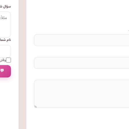
سؤال شم
نام شما
وقتی 
💬