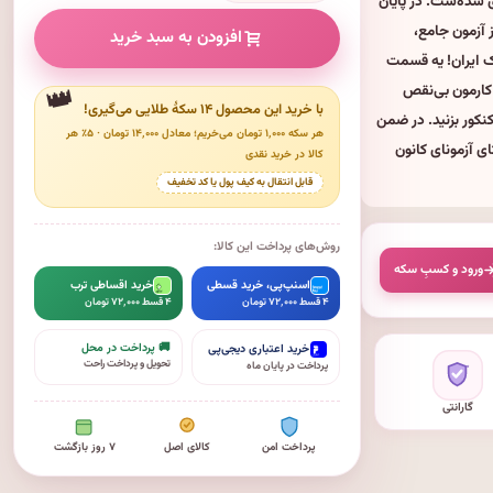
شده‌ست. در پایان
آزمون جامع،
افزودن به سبد خرید
زیک ایران! یه قسمت‌
کارمون بی‌نقص
با خرید این محصول ۱۴ سکهٔ طلایی می‌گیری!
کنکور بزنید. در ضمن
هر سکه ۱٬۰۰۰ تومان می‌خریم؛ معادل ۱۴٬۰۰۰ تومان · ۵٪ هر
ی آزمونای کانون
کالا در خرید نقدی
قابل انتقال به کیف پول یا کد تخفیف
روش‌های پرداخت این کالا:
ورود و کسبِ سکه
اسنپ‌پی، خرید قسطی
خرید اقساطی ترب
۴ قسط ۷۲٬۰۰۰ تومان
۴ قسط ۷۲٬۰۰۰ تومان
🚚 پرداخت در محل
خرید اعتباری دیجی‌پی
تحویل و پرداخت راحت
پرداخت در پایان ماه
گارانتی
پرداخت امن
کالای اصل
۷ روز بازگشت