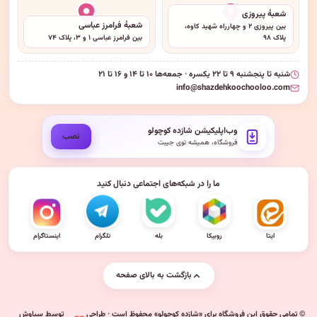
شعبهٔ پیروزی
شعبهٔ فرامرز عباسی
بین پیروزی ۲ و چهارراه شهید کاوه،
پلاک ۹۸
بین فرامرز عباسی ۱ و ۳، پلاک ۷۴
شنبه تا پنجشنبه ۹ تا ۲۲ یکسره · جمعه‌ها ۱۰ تا ۱۴ و ۱۶ تا ۲۱
info@shazdehkoochooloo.com
وب‌اپلیکیشن شازده کوچولو
نصب
فروشگاه، همیشه توی جیبت
ما را در شبکه‌های اجتماعی دنبال کنید
ایتا
روبیکا
بله
تلگرام
اینستاگرام
بازگشت به بالای صفحه
© تمامی حقوق این فروشگاه برای «شازده کوچولو» محفوظ است · طراحی
توسط سیاوش