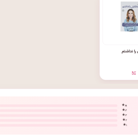
را نداشتم
۵ ★
۴ ★
۳ ★
۲ ★
۱ ★