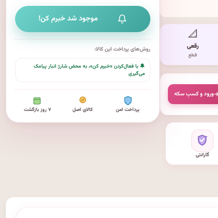
موجود شد خبرم کن!
📐
رقعی
روش‌های پرداخت این کالا:
قطع
🔔 با فعال‌کردن «خبرم کن»، به محض شارژ انبار پیامک
می‌گیری
ورود و کسبِ سکه
پرداخت امن
کالای اصل
۷ روز بازگشت
گارانتی