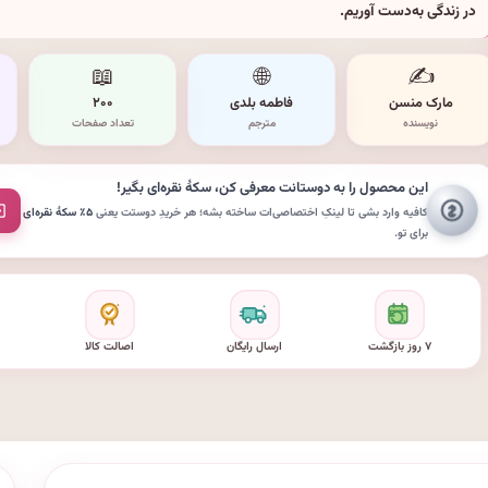
در زندگی به‌دست آوریم.
📖
🌐
✍️
مارک منسن
فاطمه بلدی
۲۰۰
نویسنده
مترجم
تعداد صفحات
این محصول را به دوستانت معرفی کن،
سکهٔ نقره‌ای
بگیر!
کافیه وارد بشی تا لینکِ اختصاصی‌ات ساخته بشه؛ هر خریدِ دوستت یعنی
۵٪ سکهٔ نقره‌ای
برای تو.
۷ روز بازگشت
ارسال رایگان
اصالت کالا