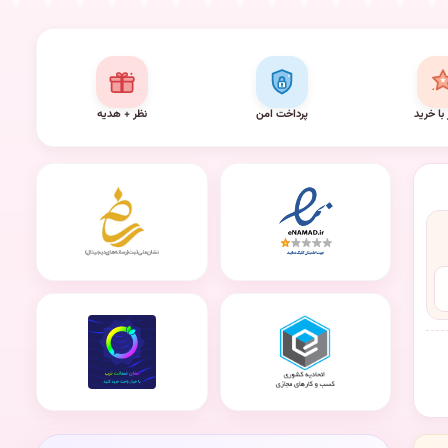
 با خرید
پرداخت امن
نظر + هدیه