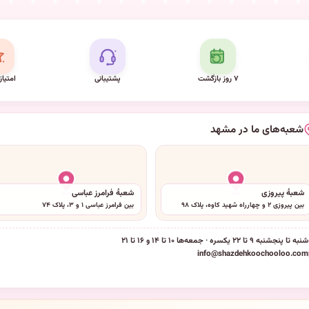
۷ روز بازگشت
پشتیبانی
امتیاز
شعبه‌های ما در مشهد
شعبهٔ پیروزی
شعبهٔ فرامرز عباسی
بین پیروزی ۲ و چهارراه شهید کاوه، پلاک ۹۸
بین فرامرز عباسی ۱ و ۳، پلاک ۷۴
شنبه تا پنجشنبه ۹ تا ۲۲ یکسره · جمعه‌ها ۱۰ تا ۱۴ و ۱۶ تا ۲۱
info@shazdehkoochooloo.com