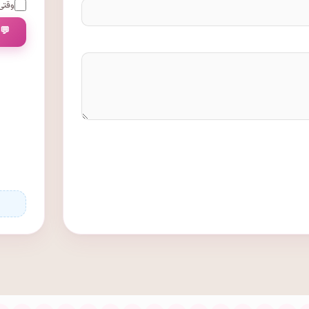
وقتی 
💬