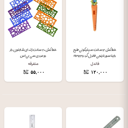
خط کش ۱۲ سانت سیلیکونی طرح
خط کش ۲۰ سانت ژله ای شابلون دار
دایناسور نارنجی فاندل کد: FB۹۲۴۶
دو عددی سی بی اس
فاندل
متفرقه
۵۵,۰۰۰
۱۲۰,۰۰۰