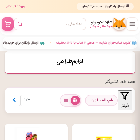
🚚 ارسال رایگان از ۲٬۰۰۰٬۰۰۰ تومان
ورود / ثبت‌نام
شازده کوچولو
خوشحالی فروشی
•
کلوب کتاب‌خوان شازده — ماهی ۲ کتاب با ۳۵٪ تخفیف
•
ارسال رایگان برای خرید بالای ۰٬۰۰۰
لوازم طراحی
همه
خط کش
پرگار
بعدی
۱/۳
نام، الف تا ی
فیلتر