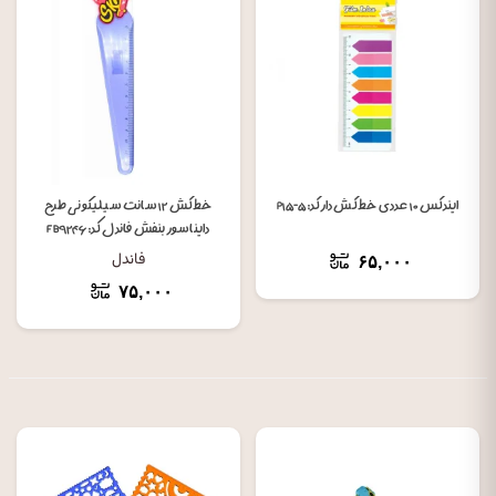
ایندکس ۱۰ عددی خط کش دار کد: P۱۵-۵
خط کش ۱۲ سانت سیلیکونی طرح
دایناسور بنفش فاندل کد: FB۹۲۴۶
فاندل
۶۵,۰۰۰
۷۵,۰۰۰