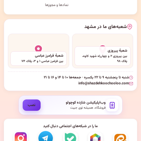
نمادها و مجوزها
شعبه‌های ما در مشهد
شعبهٔ پیروزی
شعبهٔ فرامرز عباسی
بین پیروزی ۲ و چهارراه شهید کاوه،
پلاک ۹۸
بین فرامرز عباسی ۱ و ۳، پلاک ۷۴
شنبه تا پنجشنبه ۹ تا ۲۲ یکسره · جمعه‌ها ۱۰ تا ۱۴ و ۱۶ تا ۲۱
info@shazdehkoochooloo.com
وب‌اپلیکیشن شازده کوچولو
نصب
فروشگاه، همیشه توی جیبت
ما را در شبکه‌های اجتماعی دنبال کنید