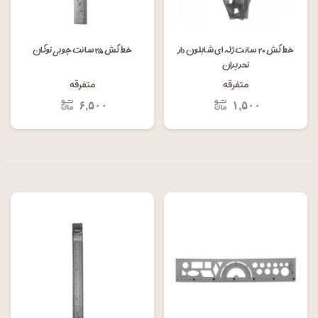
خط کش ۲۰ سانت ژله ای شابلون دار
خط کش ۲۵ سانت چوبی توکان
تحریران
متفرقه
متفرقه
۶,۵۰۰
۱,۵۰۰