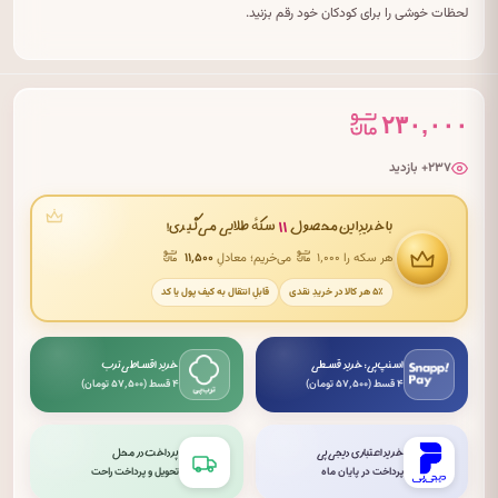
لحظات خوشی را برای کودکان خود رقم بزنید.
۲۳۰,۰۰۰
۲۳۷+ بازدید
۱۱
با خریدِ این محصول
سکهٔ طلایی می‌گیری!
هر سکه را ۱٬۰۰۰
می‌خریم؛ معادلِ
۱۱٬۵۰۰
۵٪ هر کالا در خریدِ نقدی
قابلِ انتقال به کیف پول یا کد
اسنپ‌پی: خرید قسطی
خرید اقساطی ترب
۴ قسط (۵۷٬۵۰۰ تومان)
۴ قسط (۵۷٬۵۰۰ تومان)
خرید اعتباری دیجی‌پی
پرداخت در محل
پرداخت در پایان ماه
تحویل و پرداخت راحت