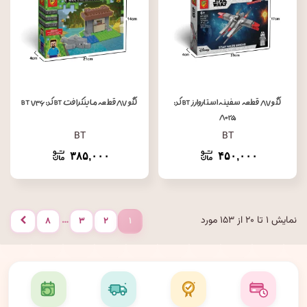
لگو ۸۷ قطعه سفینه استاروارز BT کد:
لگو ۸۷ قطعه ماینکرافت BT کد: BT ۷۳۶
۸۰۲۵
BT
BT
۳۸۵,۰۰۰
۴۵۰,۰۰۰
نمایش ۱ تا ۲۰ از ۱۵۳ مورد
…
۸
۳
۲
۱
بعدی