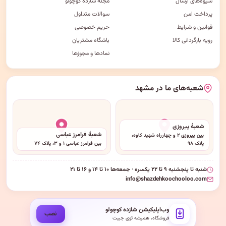
شیوه‌های ارسال
مجلهٔ شازده کوچولو
پرداخت امن
سوالات متداول
قوانین و شرایط
حریم خصوصی
رویه بازگردانی کالا
باشگاه مشتریان
نمادها و مجوزها
شعبه‌های ما در مشهد
شعبهٔ پیروزی
شعبهٔ فرامرز عباسی
بین پیروزی ۲ و چهارراه شهید کاوه،
پلاک ۹۸
بین فرامرز عباسی ۱ و ۳، پلاک ۷۴
شنبه تا پنجشنبه ۹ تا ۲۲ یکسره · جمعه‌ها ۱۰ تا ۱۴ و ۱۶ تا ۲۱
info@shazdehkoochooloo.com
وب‌اپلیکیشن شازده کوچولو
نصب
فروشگاه، همیشه توی جیبت