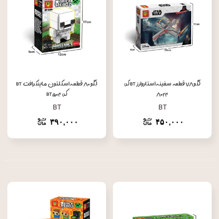
لگو ۷۸ قطعه سفینه استاروارز BT کد:
لگو ۸۰ قطعه اسکلتون ماینکرافت BT
۸۰۲۴
کد: BT۵۰۴
BT
BT
۳۹۰,۰۰۰
۴۵۰,۰۰۰