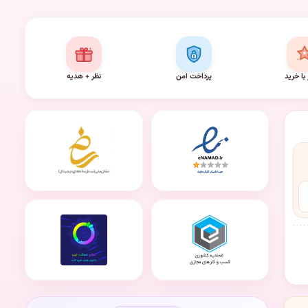
 با خرید
پرداخت امن
نظر + هدیه