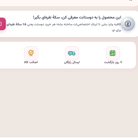
این محصول را به دوستانت معرفی کن،
سکهٔ نقره‌ای
بگیر!
کافیه وارد بشی تا لینکِ اختصاصی‌ات ساخته بشه؛ هر خریدِ دوستت یعنی
۵٪ سکهٔ نقره‌ای
برای تو.
۷ روز بازگشت
ارسال رایگان
اصالت کالا