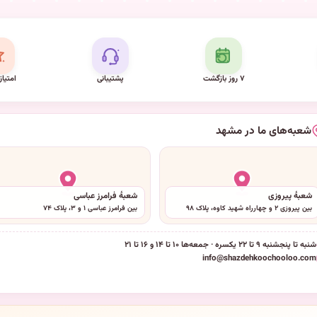
۷ روز بازگشت
پشتیبانی
امتیاز
شعبه‌های ما در مشهد
شعبهٔ پیروزی
شعبهٔ فرامرز عباسی
بین پیروزی ۲ و چهارراه شهید کاوه، پلاک ۹۸
بین فرامرز عباسی ۱ و ۳، پلاک ۷۴
شنبه تا پنجشنبه ۹ تا ۲۲ یکسره · جمعه‌ها ۱۰ تا ۱۴ و ۱۶ تا ۲۱
info@shazdehkoochooloo.com