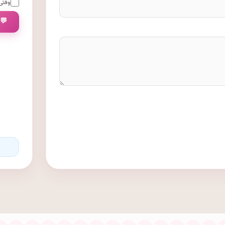
وقتی 
💬