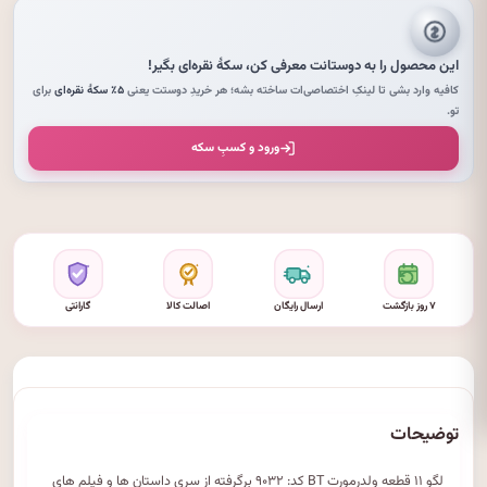
این محصول را به دوستانت معرفی کن،
سکهٔ نقره‌ای
بگیر!
کافیه وارد بشی تا لینکِ اختصاصی‌ات ساخته بشه؛ هر خریدِ دوستت یعنی
۵٪ سکهٔ نقره‌ای
برای
تو.
ورود و کسبِ سکه
۷ روز بازگشت
ارسال رایگان
اصالت کالا
گارانتی
توضیحات
لگو ۱۱ قطعه ولدرمورت BT کد: ۹۰۳۲ برگرفته از سری داستان ها و فیلم های