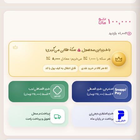
۱۰۰,۰۰۰
۱٬۰۰۲+ بازدید
۵
با خریدِ این محصول
سکهٔ طلایی می‌گیری!
هر سکه را ۱٬۰۰۰
می‌خریم؛ معادلِ
۵٬۰۰۰
۵٪ هر کالا در خریدِ نقدی
قابلِ انتقال به کیف پول یا کد
اسنپ‌پی: خرید قسطی
خرید اقساطی ترب
۴ قسط (۲۵٬۰۰۰ تومان)
۴ قسط (۲۵٬۰۰۰ تومان)
خرید اعتباری دیجی‌پی
پرداخت در محل
پرداخت در پایان ماه
تحویل و پرداخت راحت