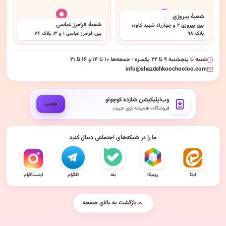
شعبهٔ پیروزی
شعبهٔ فرامرز عباسی
بین پیروزی ۲ و چهارراه شهید کاوه،
پلاک ۹۸
بین فرامرز عباسی ۱ و ۳، پلاک ۷۴
شنبه تا پنجشنبه ۹ تا ۲۲ یکسره · جمعه‌ها ۱۰ تا ۱۴ و ۱۶ تا ۲۱
info@shazdehkoochooloo.com
وب‌اپلیکیشن شازده کوچولو
نصب
فروشگاه، همیشه توی جیبت
ما را در شبکه‌های اجتماعی دنبال کنید
ایتا
روبیکا
بله
تلگرام
اینستاگرام
بازگشت به بالای صفحه