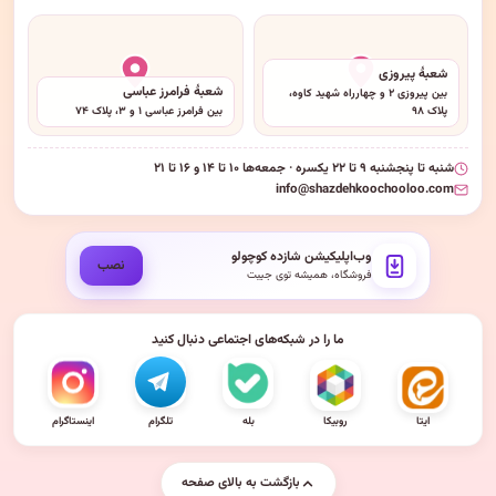
شعبهٔ پیروزی
شعبهٔ فرامرز عباسی
بین پیروزی ۲ و چهارراه شهید کاوه،
پلاک ۹۸
بین فرامرز عباسی ۱ و ۳، پلاک ۷۴
شنبه تا پنجشنبه ۹ تا ۲۲ یکسره · جمعه‌ها ۱۰ تا ۱۴ و ۱۶ تا ۲۱
info@shazdehkoochooloo.com
وب‌اپلیکیشن شازده کوچولو
نصب
فروشگاه، همیشه توی جیبت
ما را در شبکه‌های اجتماعی دنبال کنید
ایتا
روبیکا
بله
تلگرام
اینستاگرام
بازگشت به بالای صفحه