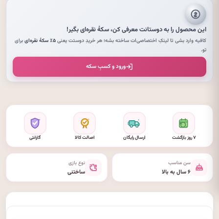
این محصول را به دوستانت معرفی کن،
سکهٔ نقره‌ای
بگیر!
کافیه وارد بشی تا لینکِ اختصاصی‌ات ساخته بشه؛ هر خریدِ دوستت یعنی
۵٪ سکهٔ نقره‌ای
برای
تو.
ورود و کسبِ سکه
۷ روز بازگشت
ارسال رایگان
اصالت کالا
گارانتی
سن مناسب
نوع بازی
۶ سال به بالا
ساختنی