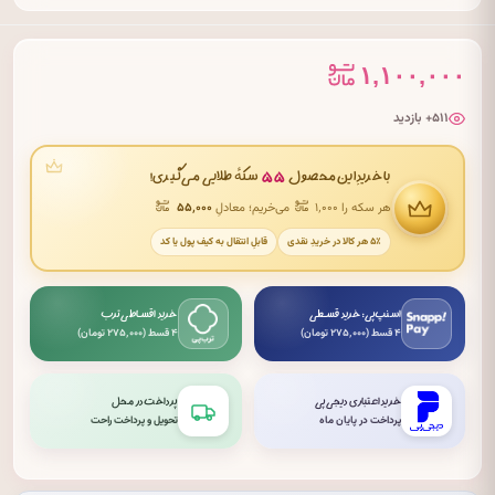
۱,۱۰۰,۰۰۰
۵۱۱+ بازدید
۵۵
با خریدِ این محصول
سکهٔ طلایی می‌گیری!
هر سکه را ۱٬۰۰۰
می‌خریم؛ معادلِ
۵۵٬۰۰۰
۵٪ هر کالا در خریدِ نقدی
قابلِ انتقال به کیف پول یا کد
اسنپ‌پی: خرید قسطی
خرید اقساطی ترب
۴ قسط (۲۷۵٬۰۰۰ تومان)
۴ قسط (۲۷۵٬۰۰۰ تومان)
خرید اعتباری دیجی‌پی
پرداخت در محل
پرداخت در پایان ماه
تحویل و پرداخت راحت