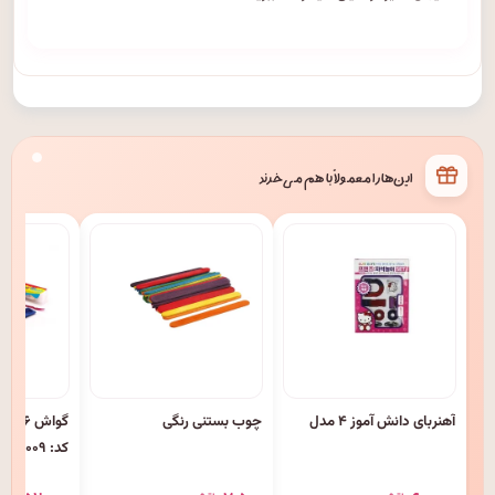
این‌ها را معمولاً با هم می‌خرند
آهنربای دانش آموز ۴ مدل
چوب بستنی رنگی
گواش ۶
کد: ۴۰۰۹