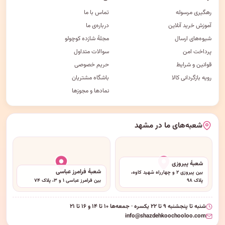
رهگیری مرسوله
تماس با ما
آموزش خرید آنلاین
درباره‌ی ما
شیوه‌های ارسال
مجلهٔ شازده کوچولو
پرداخت امن
سوالات متداول
قوانین و شرایط
حریم خصوصی
رویه بازگردانی کالا
باشگاه مشتریان
نمادها و مجوزها
شعبه‌های ما در مشهد
شعبهٔ پیروزی
شعبهٔ فرامرز عباسی
بین پیروزی ۲ و چهارراه شهید کاوه،
پلاک ۹۸
بین فرامرز عباسی ۱ و ۳، پلاک ۷۴
شنبه تا پنجشنبه ۹ تا ۲۲ یکسره · جمعه‌ها ۱۰ تا ۱۴ و ۱۶ تا ۲۱
info@shazdehkoochooloo.com