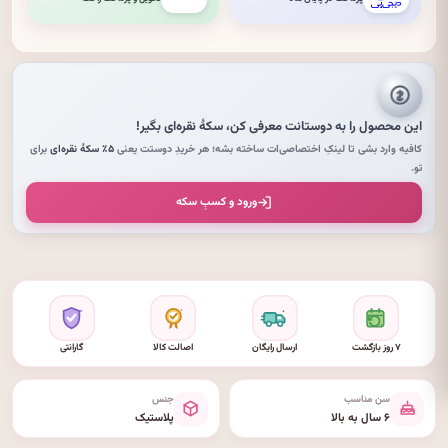
این محصول را به دوستانت معرفی کن،
سکهٔ نقره‌ای
بگیر!
کافیه وارد بشی تا لینکِ اختصاصی‌ات ساخته بشه؛ هر خریدِ دوستت یعنی
۵٪ سکهٔ نقره‌ای
برای
تو.
ورود و کسبِ سکه
۷ روز بازگشت
ارسال رایگان
اصالت کالا
گارانتی
سن مناسب
جنس
۶ سال به بالا
پلاستیک