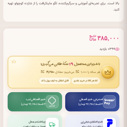
بالا است. برای تجربه‌ای آموزشی و سرگرم‌کننده، لگو ماینکرافت را از شازده کوچولو تهیه
کنید.
۳۸۵,۰۰۰
۳۹۹+ بازدید
۱۹
با خریدِ این محصول
سکهٔ طلایی می‌گیری!
هر سکه را ۱٬۰۰۰
می‌خریم؛ معادلِ
۱۹٬۲۵۰
۵٪ هر کالا در خریدِ نقدی
قابلِ انتقال به کیف پول یا کد
اسنپ‌پی: خرید قسطی
خرید اقساطی ترب
۴ قسط (۹۶٬۲۵۰ تومان)
۴ قسط (۹۶٬۲۵۰ تومان)
خرید اعتباری دیجی‌پی
پرداخت در محل
پرداخت در پایان ماه
تحویل و پرداخت راحت