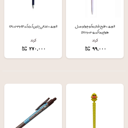
اتود ۰.۵ طرح شازده کوچولو مدل
اتود ۰.۵ عنابی پلین کرند کد: CPL۱J-۳۶EF
هواپیما کد: ZF۲۶۰۳-۵
کرند
کرند
۲۷۰,۰۰۰
۹۹,۰۰۰