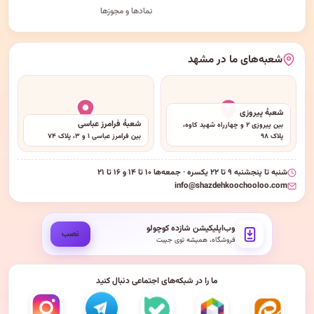
نمادها و مجوزها
شعبه‌های ما در مشهد
شعبهٔ پیروزی
شعبهٔ فرامرز عباسی
بین پیروزی ۲ و چهارراه شهید کاوه،
پلاک ۹۸
بین فرامرز عباسی ۱ و ۳، پلاک ۷۴
شنبه تا پنجشنبه ۹ تا ۲۲ یکسره · جمعه‌ها ۱۰ تا ۱۴ و ۱۶ تا ۲۱
info@shazdehkoochooloo.com
وب‌اپلیکیشن شازده کوچولو
نصب
فروشگاه، همیشه توی جیبت
ما را در شبکه‌های اجتماعی دنبال کنید