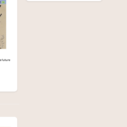
he future
۰