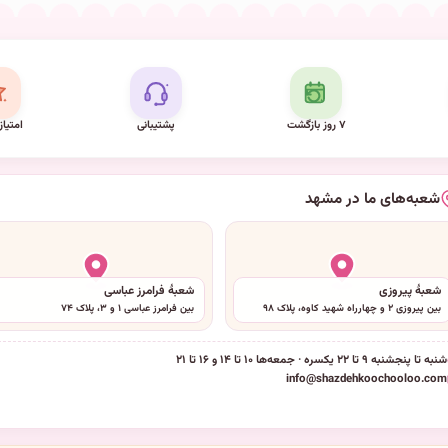
۷ روز بازگشت
پشتیبانی
امتیاز
شعبه‌های ما در مشهد
شعبهٔ پیروزی
شعبهٔ فرامرز عباسی
بین پیروزی ۲ و چهارراه شهید کاوه، پلاک ۹۸
بین فرامرز عباسی ۱ و ۳، پلاک ۷۴
شنبه تا پنجشنبه ۹ تا ۲۲ یکسره · جمعه‌ها ۱۰ تا ۱۴ و ۱۶ تا ۲۱
info@shazdehkoochooloo.com