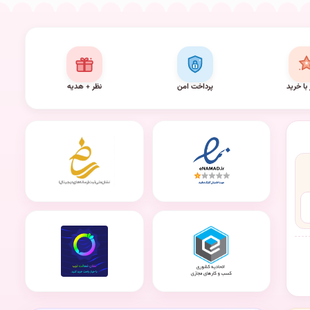
 با خرید
پرداخت امن
نظر + هدیه