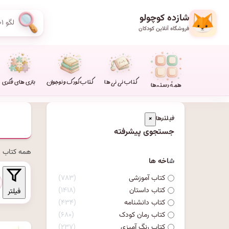
شازده کوچولو
فروشگاه آنلاین کودکان
کتاب نی نی ها
کتاب کودک و نوجوان
بازی های فکری
همهٔ دسته‌ها
فیلترها
×
جستجوی پیشرفته
همه
کتاب د
شاخه ها
کتاب آموزشی
۷۸۳
کتاب داستان
۱۴۱۸
فیلتر
کتاب دانشنامه
۴۳۴
کتاب رمان کودک
۶۸۰
کتاب رنگ آمیزی
۲۳۷