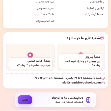
پرداخت امن
سوالات متداول
قوانین و شرایط
حریم خصوصی
رویه بازگردانی کالا
باشگاه مشتریان
نمادها و مجوزها
شعبه‌های ما در مشهد
شعبهٔ پیروزی
شعبهٔ فرامرز عباسی
بین پیروزی ۲ و چهارراه شهید کاوه،
پلاک ۹۸
بین فرامرز عباسی ۱ و ۳، پلاک ۷۴
شنبه تا پنجشنبه ۹ تا ۲۲ یکسره · جمعه‌ها ۱۰ تا ۱۴ و ۱۶ تا ۲۱
info@shazdehkoochooloo.com
وب‌اپلیکیشن شازده کوچولو
نصب
فروشگاه، همیشه توی جیبت