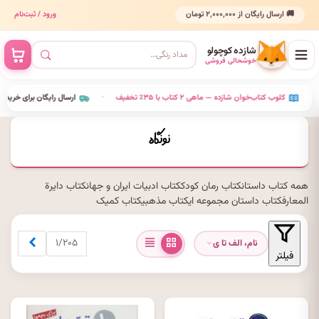
🚚 ارسال رایگان از ۲٬۰۰۰٬۰۰۰ تومان
ورود / ثبت‌نام
شازده کوچولو
خوشحالی فروشی
•
کلوب کتاب‌خوان شازده — ماهی ۲ کتاب با ۳۵٪ تخفیف
•
ارسال رایگان برای خرید 
نونگاه
همه
کتاب داستان
کتاب رمان کودک
کتاب ادبیات ایران و جهان
کتاب دایرة
المعارف
کتاب داستان مجموعه ای
کتاب مذهبی
کتاب کمیک
بعدی
۱/۲۰۵
نام، الف تا ی
فیلتر