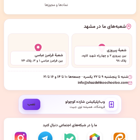
نمادها و مجوزها
شعبه‌های ما در مشهد
شعبهٔ پیروزی
شعبهٔ فرامرز عباسی
بین پیروزی ۲ و چهارراه شهید کاوه،
پلاک ۹۸
بین فرامرز عباسی ۱ و ۳، پلاک ۷۴
شنبه تا پنجشنبه ۹ تا ۲۲ یکسره · جمعه‌ها ۱۰ تا ۱۴ و ۱۶ تا ۲۱
info@shazdehkoochooloo.com
وب‌اپلیکیشن شازده کوچولو
نصب
فروشگاه، همیشه توی جیبت
ما را در شبکه‌های اجتماعی دنبال کنید